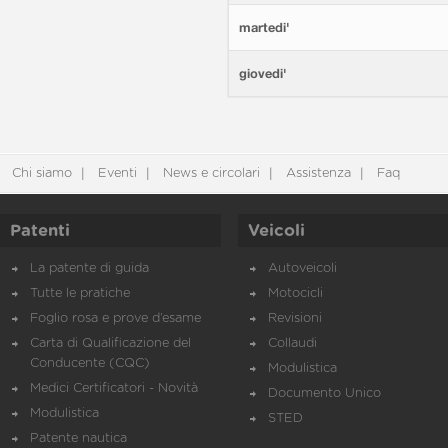
martedi'
giovedi'
Chi siamo
Eventi
News e circolari
Assistenza
Faq
Patenti
Veicoli
La patente di guida
Autoveicoli
Tutte le pratiche
Motocicli
Foglio rosa e prove d’esame
Revisioni
Carta di Qualificazione del
Collaudi
Conducente (CQC)
Modulistica
Medici Certificatori - Novità
Documento Unico
Modulistica
STED
Patente nautica