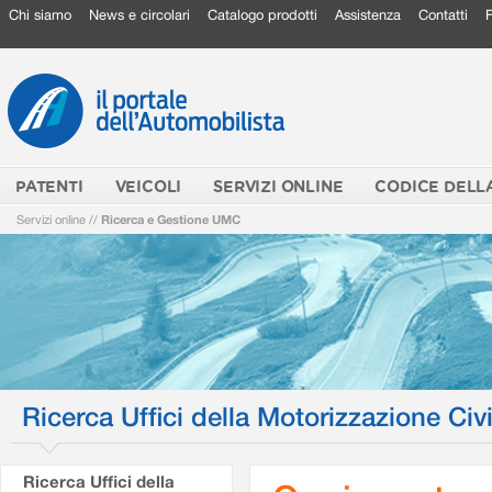
Chi siamo
News e circolari
Catalogo prodotti
Assistenza
Contatti
PATENTI
VEICOLI
SERVIZI ONLINE
CODICE DELL
Servizi online
//
Ricerca e Gestione UMC
Ricerca Uffici della Motorizzazione Civi
Ricerca Uffici della