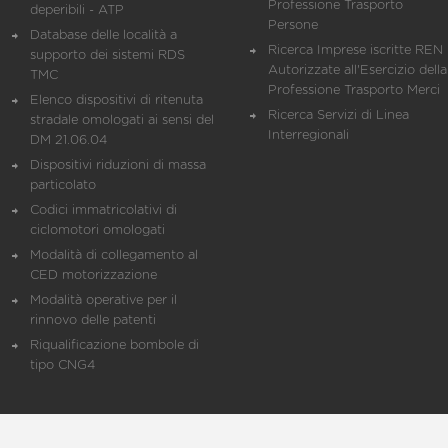
Professione Trasporto
deperibili - ATP
Persone
Database delle località a
Ricerca Imprese iscritte REN 
supporto dei sistemi RDS
Autorizzate all'Esercizio della
TMC
Professione Trasporto Merci
Elenco dispositivi di ritenuta
Ricerca Servizi di Linea
stradale omologati ai sensi del
Interregionali
DM 21.06.04
Dispositivi riduzioni di massa
particolato
Codici immatricolativi di
ciclomotori omologati
Modalità di collegamento al
CED motorizzazione
Modalità operative per il
rinnovo delle patenti
Riqualificazione bombole di
tipo CNG4