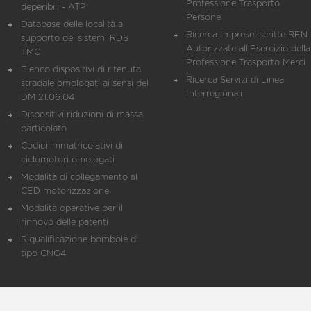
Professione Trasporto
deperibili - ATP
Persone
Database delle località a
Ricerca Imprese iscritte REN 
supporto dei sistemi RDS
Autorizzate all'Esercizio della
TMC
Professione Trasporto Merci
Elenco dispositivi di ritenuta
Ricerca Servizi di Linea
stradale omologati ai sensi del
Interregionali
DM 21.06.04
Dispositivi riduzioni di massa
particolato
Codici immatricolativi di
ciclomotori omologati
Modalità di collegamento al
CED motorizzazione
Modalità operative per il
rinnovo delle patenti
Riqualificazione bombole di
tipo CNG4