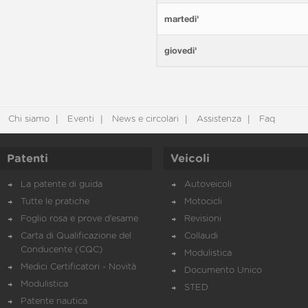
martedi'
giovedi'
Chi siamo
Eventi
News e circolari
Assistenza
Faq
Patenti
Veicoli
La patente di guida
Autoveicoli
Tutte le pratiche
Motocicli
Foglio rosa e prove d’esame
Revisioni
Carta di Qualificazione del
Collaudi
Conducente (CQC)
Modulistica
Medici Certificatori - Novità
Documento Unico
Modulistica
STED
Patente nautica