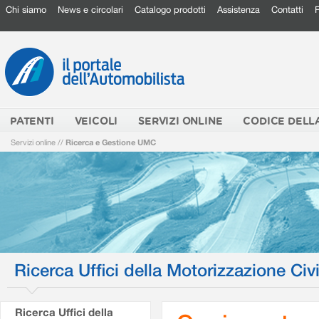
Chi siamo
News e circolari
Catalogo prodotti
Assistenza
Contatti
PATENTI
VEICOLI
SERVIZI ONLINE
CODICE DELL
Servizi online
//
Ricerca e Gestione UMC
Ricerca Uffici della Motorizzazione Civi
Ricerca Uffici della