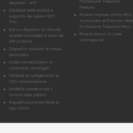
Professione Trasporto
deperibili - ATP
Persone
Database delle località a
Ricerca Imprese iscritte REN 
supporto dei sistemi RDS
Autorizzate all'Esercizio della
TMC
Professione Trasporto Merci
Elenco dispositivi di ritenuta
Ricerca Servizi di Linea
stradale omologati ai sensi del
Interregionali
DM 21.06.04
Dispositivi riduzioni di massa
particolato
Codici immatricolativi di
ciclomotori omologati
Modalità di collegamento al
CED motorizzazione
Modalità operative per il
rinnovo delle patenti
Riqualificazione bombole di
tipo CNG4