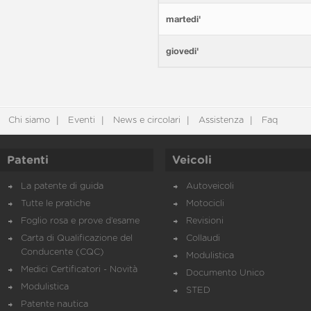
martedi'
giovedi'
Chi siamo
Eventi
News e circolari
Assistenza
Faq
Patenti
Veicoli
La patente di guida
Autoveicoli
Tutte le pratiche
Motocicli
Foglio rosa e prove d’esame
Revisioni
Carta di Qualificazione del
Collaudi
Conducente (CQC)
Modulistica
Medici Certificatori - Novità
Documento Unico
Modulistica
STED
Patente nautica