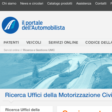
Chi siamo
News e circolari
Catalogo prodotti
Assistenza
Contatti
PATENTI
VEICOLI
SERVIZI ONLINE
CODICE DELL
Servizi online
//
Ricerca e Gestione UMC
Ricerca Uffici della Motorizzazione Civi
Ricerca Uffici della