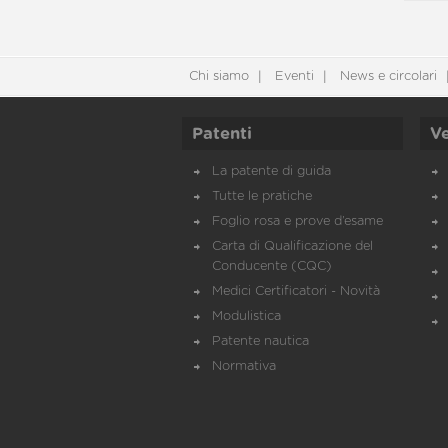
Chi siamo
Eventi
News e circolari
Patenti
Ve
La patente di guida
Tutte le pratiche
Foglio rosa e prove d’esame
Carta di Qualificazione del
Conducente (CQC)
Medici Certificatori - Novità
Modulistica
Patente nautica
Normativa