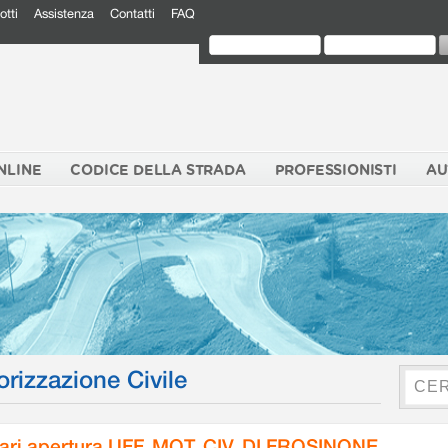
otti
Assistenza
Contatti
FAQ
NLINE
CODICE DELLA STRADA
PROFESSIONISTI
AU
orizzazione Civile
ari apertura UFF. MOT. CIV. DI FROSINONE