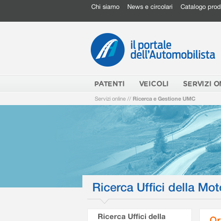
Chi siamo
News e circolari
Catalogo prod
PATENTI
VEICOLI
SERVIZI O
Servizi online
//
Ricerca e Gestione UMC
Ricerca Uffici della Mot
Ricerca Uffici della
Or