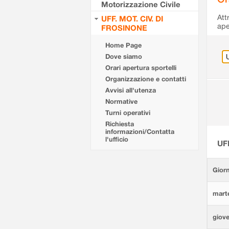
Motorizzazione Civile
Att
UFF. MOT. CIV. DI
ape
FROSINONE
Home Page
Dove siamo
Orari apertura sportelli
Organizzazione e contatti
Avvisi all'utenza
Normative
Turni operativi
Richiesta
informazioni/Contatta
l'ufficio
UF
Giorn
marte
giove