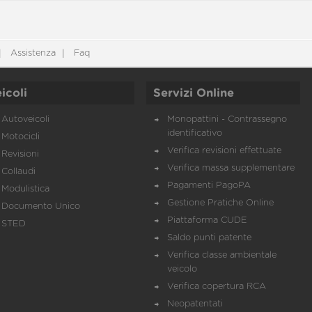
Assistenza
Faq
icoli
Servizi Online
Autoveicoli
Monopattini - Contrassegno
identificativo
Motocicli
Verifica revisioni effettuate
Revisioni
Verifica massa supplementare
Collaudi
Pagamenti PagoPA
Modulistica
Gestione Pratiche Online
Documento Unico
Piattaforma CUDE
STED
Saldo punti patente
Verifica classe ambientale
veicolo
Verifica copertura RCA
Neopatentati