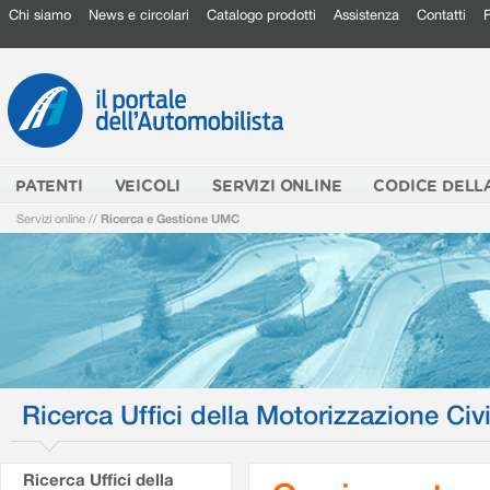
Chi siamo
News e circolari
Catalogo prodotti
Assistenza
Contatti
PATENTI
VEICOLI
SERVIZI ONLINE
CODICE DELL
Servizi online
//
Ricerca e Gestione UMC
Ricerca Uffici della Motorizzazione Civi
Ricerca Uffici della