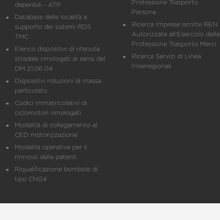
Professione Trasporto
deperibili - ATP
Persone
Database delle località a
Ricerca Imprese iscritte REN 
supporto dei sistemi RDS
Autorizzate all'Esercizio della
TMC
Professione Trasporto Merci
Elenco dispositivi di ritenuta
Ricerca Servizi di Linea
stradale omologati ai sensi del
Interregionali
DM 21.06.04
Dispositivi riduzioni di massa
particolato
Codici immatricolativi di
ciclomotori omologati
Modalità di collegamento al
CED motorizzazione
Modalità operative per il
rinnovo delle patenti
Riqualificazione bombole di
tipo CNG4