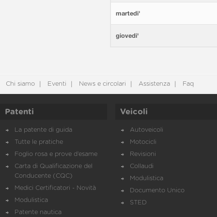
martedi'
giovedi'
Chi siamo
Eventi
News e circolari
Assistenza
Faq
Patenti
Veicoli
La patente di guida
Autoveicoli
Tutte le pratiche
Motocicli
Foglio rosa e prove d’esame
Revisioni
Carta di Qualificazione del
Collaudi
Conducente (CQC)
Modulistica
Medici Certificatori - Novità
Documento Unico
Modulistica
STED
Patente nautica