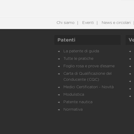
Chi siamo
Eventi
News e circolari
Patenti
Ve
La patente di guida
Tutte le pratiche
Foglio rosa e prove d’esame
Carta di Qualificazione del
Conducente (CQC)
Medici Certificatori - Novità
Modulistica
Patente nautica
Normativa