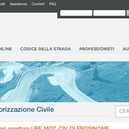
otti
Assistenza
Contatti
FAQ
NLINE
CODICE DELLA STRADA
PROFESSIONISTI
AU
orizzazione Civile
ari apertura UFF. MOT. CIV. DI FROSINONE