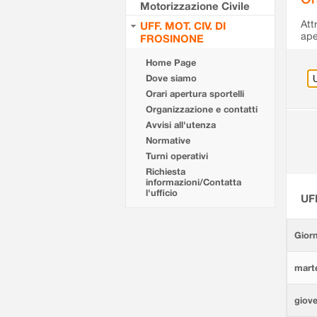
Motorizzazione Civile
Att
UFF. MOT. CIV. DI
ape
FROSINONE
Home Page
Dove siamo
Orari apertura sportelli
Organizzazione e contatti
Avvisi all'utenza
Normative
Turni operativi
Richiesta
informazioni/Contatta
l'ufficio
UF
Giorn
marte
giove