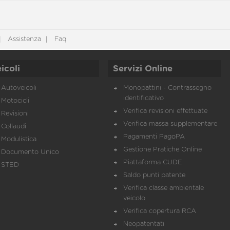
Assistenza
Faq
icoli
Servizi Online
Autoveicoli
Monopattini - Contrassegno
identificativo
Motocicli
Verifica revisioni effettuate
Revisioni
Verifica massa supplementare
Collaudi
Pagamenti PagoPA
Modulistica
Gestione Pratiche Online
Documento Unico
Piattaforma CUDE
STED
Saldo punti patente
Verifica classe ambientale
veicolo
Verifica copertura RCA
Neopatentati