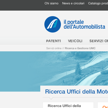
Chi siamo
News e circolari
Catalogo prod
PATENTI
VEICOLI
SERVIZI O
Servizi online
//
Ricerca e Gestione UMC
Ricerca Uffici della Mot
Ricerca Uffici della
Or