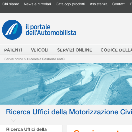
Chi siamo
News e circolari
Catalogo prodotti
Assistenza
Contatti
PATENTI
VEICOLI
SERVIZI ONLINE
CODICE DELL
Servizi online
//
Ricerca e Gestione UMC
Ricerca Uffici della Motorizzazione Civi
Ricerca Uffici della