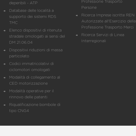
Professione Trasporto
deperibili - ATP
Persone
Database delle località a
Ricerca Imprese iscritte REN 
supporto dei sistemi RDS
Autorizzate all'Esercizio della
TMC
Professione Trasporto Merci
Elenco dispositivi di ritenuta
Ricerca Servizi di Linea
stradale omologati ai sensi del
Interregionali
DM 21.06.04
Dispositivi riduzioni di massa
particolato
Codici immatricolativi di
ciclomotori omologati
Modalità di collegamento al
CED motorizzazione
Modalità operative per il
rinnovo delle patenti
Riqualificazione bombole di
tipo CNG4