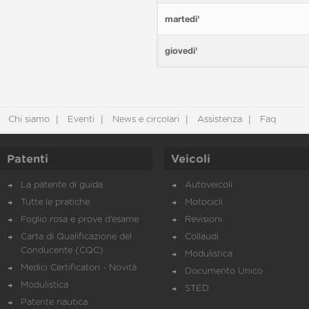
martedi'
giovedi'
Chi siamo
Eventi
News e circolari
Assistenza
Faq
Patenti
Veicoli
La patente di guida
Autoveicoli
Tutte le pratiche
Motocicli
Foglio rosa e prove d’esame
Revisioni
Carta di Qualificazione del
Collaudi
Conducente (CQC)
Modulistica
Medici Certificatori - Novità
Documento Unico
Modulistica
STED
Patente nautica