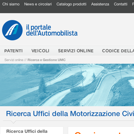
Chi siamo
News e circolari
Catalogo prodotti
Assistenza
Contatti
PATENTI
VEICOLI
SERVIZI ONLINE
CODICE DELL
Servizi online
//
Ricerca e Gestione UMC
Ricerca Uffici della Motorizzazione Civi
Ricerca Uffici della