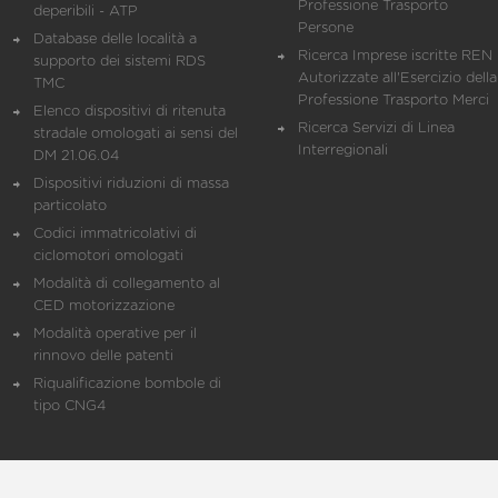
Professione Trasporto
deperibili - ATP
Persone
Database delle località a
Ricerca Imprese iscritte REN 
supporto dei sistemi RDS
Autorizzate all'Esercizio della
TMC
Professione Trasporto Merci
Elenco dispositivi di ritenuta
Ricerca Servizi di Linea
stradale omologati ai sensi del
Interregionali
DM 21.06.04
Dispositivi riduzioni di massa
particolato
Codici immatricolativi di
ciclomotori omologati
Modalità di collegamento al
CED motorizzazione
Modalità operative per il
rinnovo delle patenti
Riqualificazione bombole di
tipo CNG4