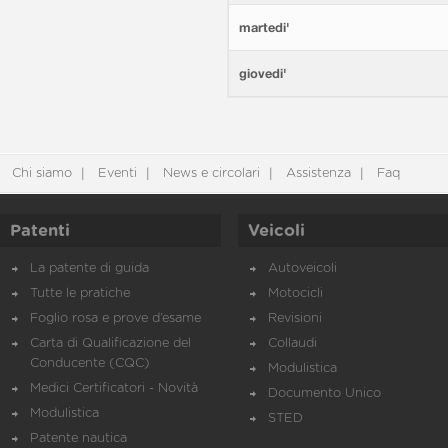
martedi'
giovedi'
Chi siamo
Eventi
News e circolari
Assistenza
Faq
Patenti
Veicoli
La patente di guida
Autoveicoli
Tutte le pratiche
Motocicli
Foglio rosa e prove d’esame
Revisioni
Carta di Qualificazione del
Collaudi
Conducente (CQC)
Modulistica
Medici Certificatori - Novità
Documento Unico
Modulistica
STED
Patente nautica