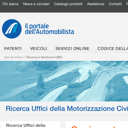
Chi siamo
News e circolari
Catalogo prodotti
Assistenza
Contatti
PATENTI
VEICOLI
SERVIZI ONLINE
CODICE DELL
Servizi online
//
Ricerca e Gestione UMC
Ricerca Uffici della Motorizzazione Civi
Ricerca Uffici della