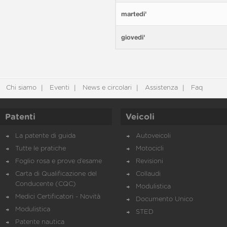
martedi'
giovedi'
Chi siamo
Eventi
News e circolari
Assistenza
Faq
Patenti
Veicoli
La patente di guida
Autoveicoli
Tutte le pratiche
Motocicli
Foglio rosa e prove d’esame
Revisioni
Carta di Qualificazione del
Collaudi
Conducente (CQC)
Modulistica
Medici Certificatori - Novità
Documento Unico
Modulistica
STED
Patente nautica