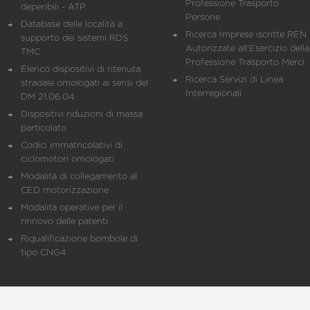
Professione Trasporto
deperibili - ATP
Persone
Database delle località a
Ricerca Imprese iscritte REN 
supporto dei sistemi RDS
Autorizzate all'Esercizio della
TMC
Professione Trasporto Merci
Elenco dispositivi di ritenuta
Ricerca Servizi di Linea
stradale omologati ai sensi del
Interregionali
DM 21.06.04
Dispositivi riduzioni di massa
particolato
Codici immatricolativi di
ciclomotori omologati
Modalità di collegamento al
CED motorizzazione
Modalità operative per il
rinnovo delle patenti
Riqualificazione bombole di
tipo CNG4