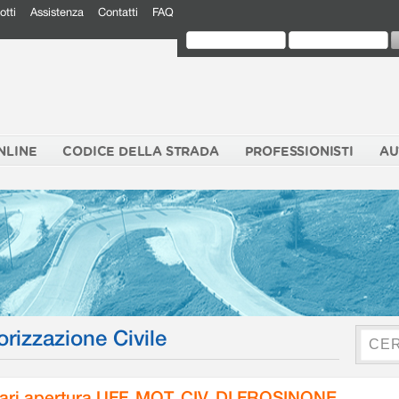
otti
Assistenza
Contatti
FAQ
NLINE
CODICE DELLA STRADA
PROFESSIONISTI
AU
orizzazione Civile
ari apertura UFF. MOT. CIV. DI FROSINONE