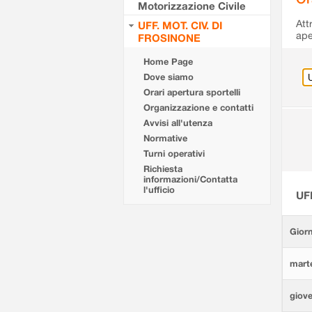
Motorizzazione Civile
Att
UFF. MOT. CIV. DI
ape
FROSINONE
Home Page
Dove siamo
Orari apertura sportelli
Organizzazione e contatti
Avvisi all'utenza
Normative
Turni operativi
Richiesta
informazioni/Contatta
l'ufficio
UF
Giorn
marte
giove