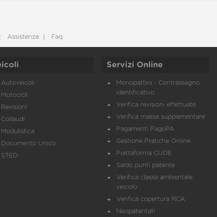
Assistenza
Faq
icoli
Servizi Online
Autoveicoli
Monopattini - Contrassegno
identificativo
Motocicli
Verifica revisioni effettuate
Revisioni
Verifica massa supplementare
Collaudi
Pagamenti PagoPA
Modulistica
Gestione Pratiche Online
Documento Unico
Piattaforma CUDE
STED
Saldo punti patente
Verifica classe ambientale
veicolo
Verifica copertura RCA
Neopatentati