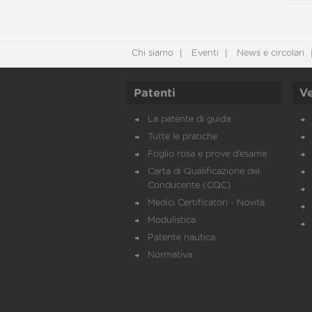
Chi siamo
Eventi
News e circolari
Patenti
Ve
La patente di guida
Tutte le pratiche
Foglio rosa e prove d’esame
Carta di Qualificazione del
Conducente (CQC)
Medici Certificatori - Novità
Modulistica
Patente nautica
Normativa