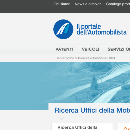
Chi siamo
News e circolari
Catalogo prod
PATENTI
VEICOLI
SERVIZI O
Servizi online
//
Ricerca e Gestione UMC
Ricerca Uffici della Mot
Ricerca Uffici della
Or