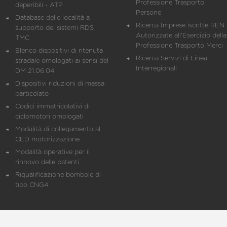
Professione Trasporto
deperibili - ATP
Persone
Database delle località a
Ricerca Imprese iscritte REN 
supporto dei sistemi RDS
Autorizzate all'Esercizio della
TMC
Professione Trasporto Merci
Elenco dispositivi di ritenuta
Ricerca Servizi di Linea
stradale omologati ai sensi del
Interregionali
DM 21.06.04
Dispositivi riduzioni di massa
particolato
Codici immatricolativi di
ciclomotori omologati
Modalità di collegamento al
CED motorizzazione
Modalità operative per il
rinnovo delle patenti
Riqualificazione bombole di
tipo CNG4