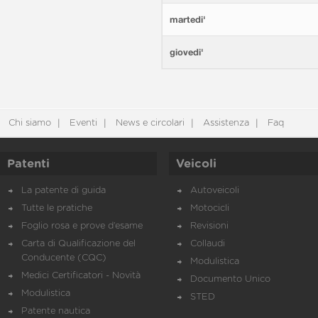
martedi'
giovedi'
Chi siamo
Eventi
News e circolari
Assistenza
Faq
Patenti
Veicoli
La patente di guida
Autoveicoli
Tutte le pratiche
Motocicli
Foglio rosa e prove d’esame
Revisioni
Carta di Qualificazione del
Collaudi
Conducente (CQC)
Modulistica
Medici Certificatori - Novità
Documento Unico
Modulistica
STED
Patente nautica