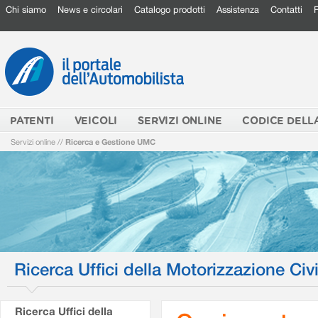
Chi siamo
News e circolari
Catalogo prodotti
Assistenza
Contatti
PATENTI
VEICOLI
SERVIZI ONLINE
CODICE DELL
Servizi online
//
Ricerca e Gestione UMC
Ricerca Uffici della Motorizzazione Civi
Ricerca Uffici della