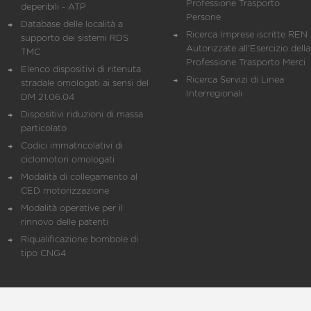
Professione Trasporto
deperibili - ATP
Persone
Database delle località a
Ricerca Imprese iscritte REN 
supporto dei sistemi RDS
Autorizzate all'Esercizio della
TMC
Professione Trasporto Merci
Elenco dispositivi di ritenuta
Ricerca Servizi di Linea
stradale omologati ai sensi del
Interregionali
DM 21.06.04
Dispositivi riduzioni di massa
particolato
Codici immatricolativi di
ciclomotori omologati
Modalità di collegamento al
CED motorizzazione
Modalità operative per il
rinnovo delle patenti
Riqualificazione bombole di
tipo CNG4