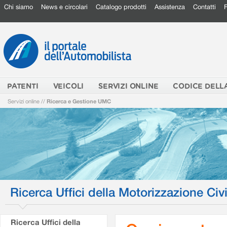
Chi siamo
News e circolari
Catalogo prodotti
Assistenza
Contatti
PATENTI
VEICOLI
SERVIZI ONLINE
CODICE DELL
Servizi online
//
Ricerca e Gestione UMC
Ricerca Uffici della Motorizzazione Civi
Ricerca Uffici della