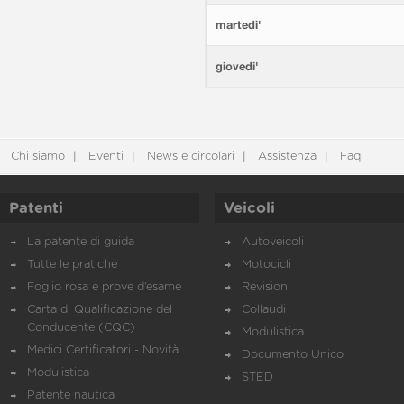
martedi'
giovedi'
Chi siamo
Eventi
News e circolari
Assistenza
Faq
Patenti
Veicoli
La patente di guida
Autoveicoli
Tutte le pratiche
Motocicli
Foglio rosa e prove d’esame
Revisioni
Carta di Qualificazione del
Collaudi
Conducente (CQC)
Modulistica
Medici Certificatori - Novità
Documento Unico
Modulistica
STED
Patente nautica