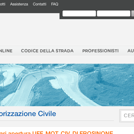
otti
Assistenza
Contatti
FAQ
NLINE
CODICE DELLA STRADA
PROFESSIONISTI
AU
orizzazione Civile
ari apertura UFF. MOT. CIV. DI FROSINONE