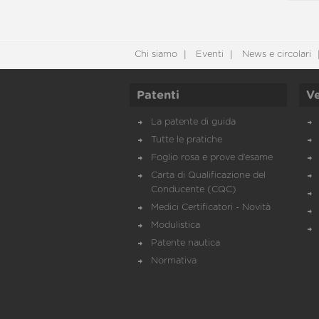
Chi siamo
Eventi
News e circolari
Patenti
Ve
La patente di guida
Tutte le pratiche
Foglio rosa e prove d’esame
Carta di Qualificazione del
Conducente (CQC)
Medici Certificatori - Novità
Modulistica
Patente nautica
Normativa