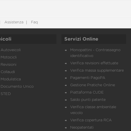
Assistenza
Faq
icoli
Servizi Online
Autoveicoli
Monopattini - Contrassegno
identificativo
Motocicli
Verifica revisioni effettuate
Revisioni
Verifica massa supplementare
Collaudi
Pagamenti PagoPA
Modulistica
Gestione Pratiche Online
Documento Unico
Piattaforma CUDE
STED
Saldo punti patente
Verifica classe ambientale
veicolo
Verifica copertura RCA
Neopatentati