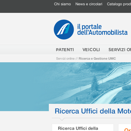
Chi siamo
News e circolari
Catalogo prod
PATENTI
VEICOLI
SERVIZI O
Servizi online
//
Ricerca e Gestione UMC
Ricerca Uffici della Mot
Ricerca Uffici della
Or