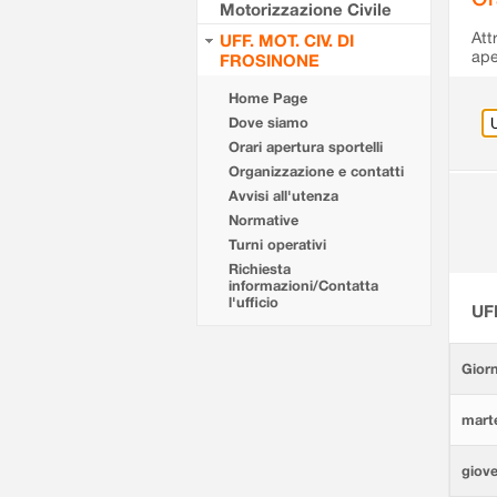
Motorizzazione Civile
Att
UFF. MOT. CIV. DI
ape
FROSINONE
Home Page
Dove siamo
Orari apertura sportelli
Organizzazione e contatti
Avvisi all'utenza
Normative
Turni operativi
Richiesta
informazioni/Contatta
l'ufficio
UF
Giorn
marte
giove