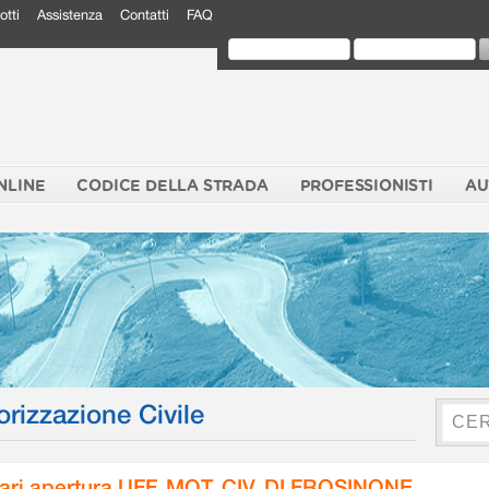
otti
Assistenza
Contatti
FAQ
NLINE
CODICE DELLA STRADA
PROFESSIONISTI
AU
orizzazione Civile
ari apertura UFF. MOT. CIV. DI FROSINONE