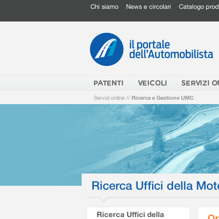
Chi siamo
News e circolari
Catalogo prod
PATENTI
VEICOLI
SERVIZI O
Servizi online
//
Ricerca e Gestione UMC
Ricerca Uffici della Mot
Ricerca Uffici della
Or