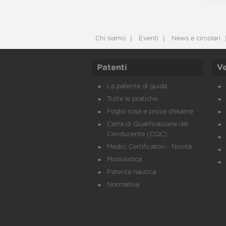
Chi siamo
Eventi
News e circolari
Patenti
Ve
La patente di guida
Tutte le pratiche
Foglio rosa e prove d’esame
Carta di Qualificazione del
Conducente (CQC)
Medici Certificatori - Novità
Modulistica
Patente nautica
Normativa