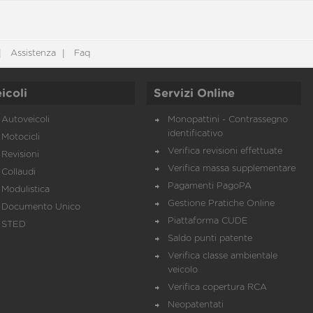
Assistenza
Faq
icoli
Servizi Online
Autoveicoli
Monopattini - Contrassegno
identificativo
Motocicli
Verifica revisioni effettuate
Revisioni
Verifica massa supplementare
Collaudi
Pagamenti PagoPA
Modulistica
Gestione Pratiche Online
Documento Unico
Piattaforma CUDE
STED
Saldo punti patente
Verifica classe ambientale
veicolo
Verifica copertura RCA
Neopatentati