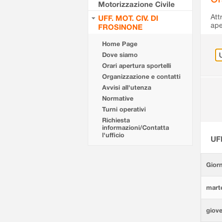
Motorizzazione Civile
Att
UFF. MOT. CIV. DI
ape
FROSINONE
Home Page
Dove siamo
Orari apertura sportelli
Organizzazione e contatti
Avvisi all'utenza
Normative
Turni operativi
Richiesta
informazioni/Contatta
l'ufficio
UF
Giorn
marte
giove