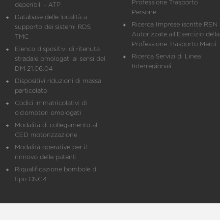
Professione Trasporto
deperibili - ATP
Persone
Database delle località a
Ricerca Imprese iscritte REN 
supporto dei sistemi RDS
Autorizzate all'Esercizio della
TMC
Professione Trasporto Merci
Elenco dispositivi di ritenuta
Ricerca Servizi di Linea
stradale omologati ai sensi del
Interregionali
DM 21.06.04
Dispositivi riduzioni di massa
particolato
Codici immatricolativi di
ciclomotori omologati
Modalità di collegamento al
CED motorizzazione
Modalità operative per il
rinnovo delle patenti
Riqualificazione bombole di
tipo CNG4