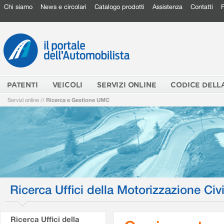
Chi siamo
News e circolari
Catalogo prodotti
Assistenza
Contatti
PATENTI
VEICOLI
SERVIZI ONLINE
CODICE DELL
Servizi online
//
Ricerca e Gestione UMC
Ricerca Uffici della Motorizzazione Civi
Ricerca Uffici della