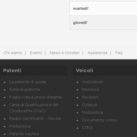
martedi'
giovedi'
Chi siamo
Eventi
News e circolari
Assistenza
Faq
Patenti
Veicoli
La patente di guida
Autoveicoli
Tutte le pratiche
Motocicli
Foglio rosa e prove d’esame
Revisioni
Carta di Qualificazione del
Collaudi
Conducente (CQC)
Modulistica
Medici Certificatori - Novità
Documento Unico
Modulistica
STED
Patente nautica