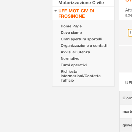
Motorizzazione Civile
Att
UFF. MOT. CIV. DI
ape
FROSINONE
Home Page
Dove siamo
Orari apertura sportelli
Organizzazione e contatti
Avvisi all'utenza
Normative
Turni operativi
Richiesta
informazioni/Contatta
l'ufficio
UF
Giorn
marte
giove