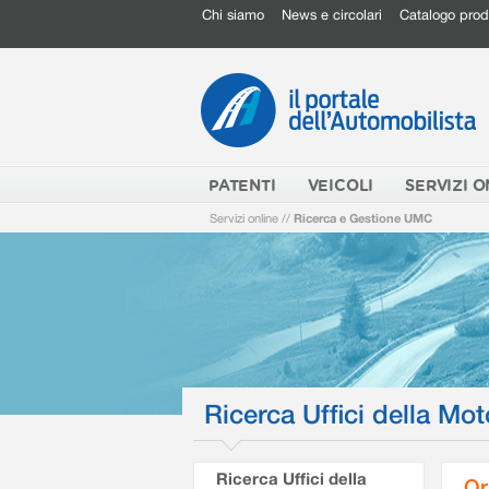
Chi siamo
News e circolari
Catalogo prod
PATENTI
VEICOLI
SERVIZI O
Servizi online
//
Ricerca e Gestione UMC
Ricerca Uffici della Mot
Ricerca Uffici della
Or