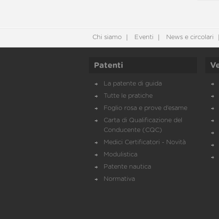
Chi siamo
Eventi
News e circolari
Patenti
Ve
La patente di guida
Tutte le pratiche
Foglio rosa e prove d’esame
Carta di Qualificazione del
Conducente (CQC)
Medici Certificatori - Novità
Modulistica
Patente nautica
Normativa