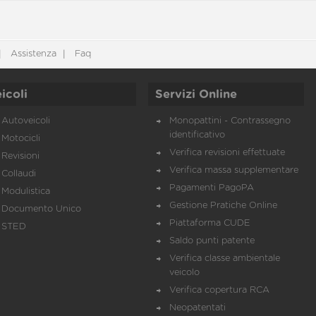
Assistenza
Faq
icoli
Servizi Online
Autoveicoli
Monopattini - Contrassegno
identificativo
Motocicli
Verifica revisioni effettuate
Revisioni
Verifica massa supplementare
Collaudi
Pagamenti PagoPA
Modulistica
Gestione Pratiche Online
Documento Unico
Piattaforma CUDE
STED
Saldo punti patente
Verifica classe ambientale
veicolo
Verifica copertura RCA
Neopatentati