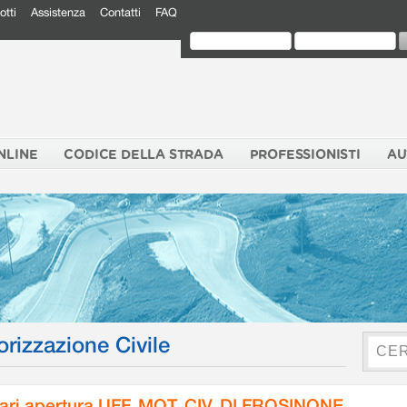
otti
Assistenza
Contatti
FAQ
NLINE
CODICE DELLA STRADA
PROFESSIONISTI
AU
orizzazione Civile
ari apertura UFF. MOT. CIV. DI FROSINONE