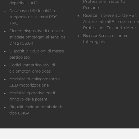
Professione Trasporto
deperibili - ATP
Persone
Database delle località a
Ricerca Imprese iscritte REN 
supporto dei sistemi RDS
Autorizzate all'Esercizio della
TMC
Professione Trasporto Merci
Elenco dispositivi di ritenuta
Ricerca Servizi di Linea
stradale omologati ai sensi del
Interregionali
DM 21.06.04
Dispositivi riduzioni di massa
particolato
Codici immatricolativi di
ciclomotori omologati
Modalità di collegamento al
CED motorizzazione
Modalità operative per il
rinnovo delle patenti
Riqualificazione bombole di
tipo CNG4