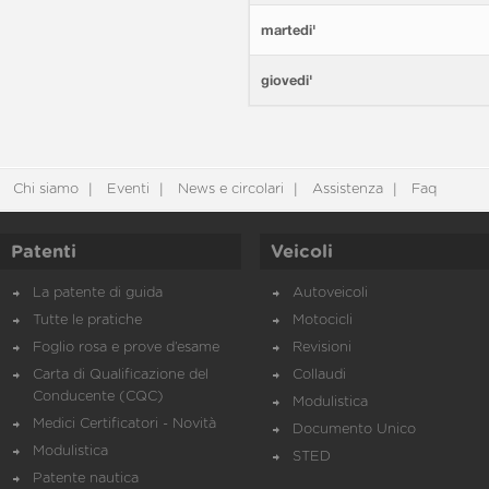
martedi'
giovedi'
Chi siamo
Eventi
News e circolari
Assistenza
Faq
Patenti
Veicoli
La patente di guida
Autoveicoli
Tutte le pratiche
Motocicli
Foglio rosa e prove d’esame
Revisioni
Carta di Qualificazione del
Collaudi
Conducente (CQC)
Modulistica
Medici Certificatori - Novità
Documento Unico
Modulistica
STED
Patente nautica