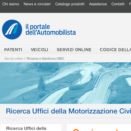
Chi siamo
News e circolari
Catalogo prodotti
Assistenza
Contatti
PATENTI
VEICOLI
SERVIZI ONLINE
CODICE DELL
Servizi online
//
Ricerca e Gestione UMC
Ricerca Uffici della Motorizzazione Civi
Ricerca Uffici della