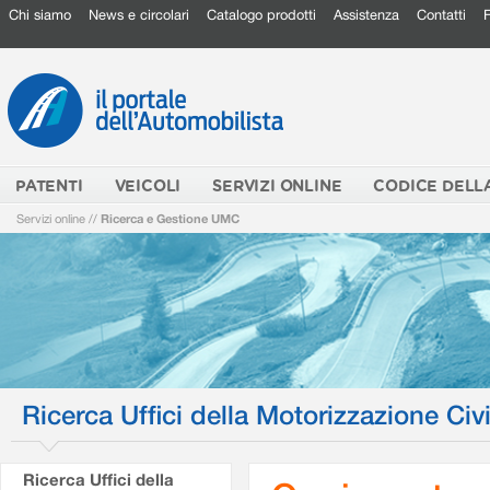
Chi siamo
News e circolari
Catalogo prodotti
Assistenza
Contatti
PATENTI
VEICOLI
SERVIZI ONLINE
CODICE DELL
Servizi online
//
Ricerca e Gestione UMC
Ricerca Uffici della Motorizzazione Civi
Ricerca Uffici della