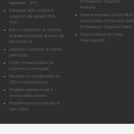
Professione Trasporto
deperibili - ATP
Persone
Database delle località a
Ricerca Imprese iscritte REN 
supporto dei sistemi RDS
Autorizzate all'Esercizio della
TMC
Professione Trasporto Merci
Elenco dispositivi di ritenuta
Ricerca Servizi di Linea
stradale omologati ai sensi del
Interregionali
DM 21.06.04
Dispositivi riduzioni di massa
particolato
Codici immatricolativi di
ciclomotori omologati
Modalità di collegamento al
CED motorizzazione
Modalità operative per il
rinnovo delle patenti
Riqualificazione bombole di
tipo CNG4