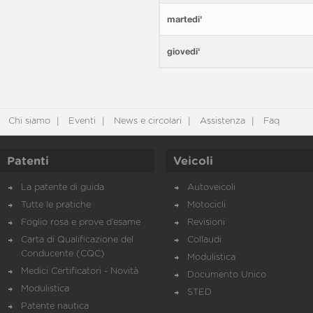
martedi'
giovedi'
Chi siamo
Eventi
News e circolari
Assistenza
Faq
Patenti
Veicoli
La patente di guida
Autoveicoli
Tutte le pratiche
Motocicli
Foglio rosa e prove d’esame
Revisioni
Carta di Qualificazione del
Collaudi
Conducente (CQC)
Modulistica
Medici Certificatori - Novità
Documento Unico
Modulistica
STED
Patente nautica