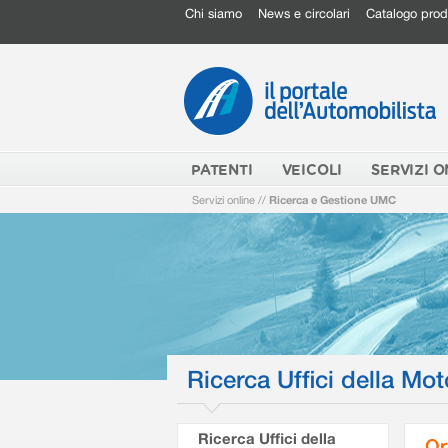
Chi siamo
News e circolari
Catalogo prod
PATENTI
VEICOLI
SERVIZI O
Servizi online
//
Ricerca e Gestione UMC
Ricerca Uffici della Mot
Ricerca Uffici della
Or