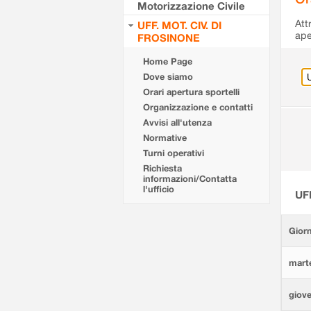
Motorizzazione Civile
Att
UFF. MOT. CIV. DI
ape
FROSINONE
Home Page
Dove siamo
Orari apertura sportelli
Organizzazione e contatti
Avvisi all'utenza
Normative
Turni operativi
Richiesta
informazioni/Contatta
l'ufficio
UF
Giorn
marte
giove