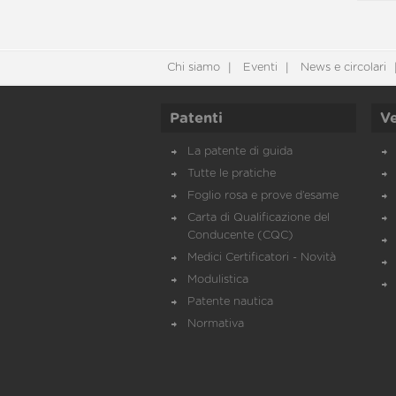
Chi siamo
Eventi
News e circolari
Patenti
Ve
La patente di guida
Tutte le pratiche
Foglio rosa e prove d’esame
Carta di Qualificazione del
Conducente (CQC)
Medici Certificatori - Novità
Modulistica
Patente nautica
Normativa