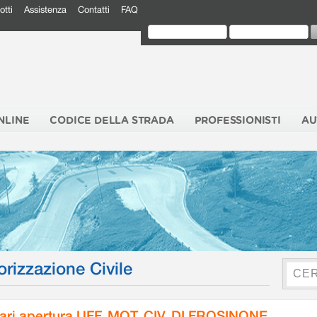
otti
Assistenza
Contatti
FAQ
NLINE
CODICE DELLA STRADA
PROFESSIONISTI
AU
orizzazione Civile
ari apertura UFF. MOT. CIV. DI FROSINONE