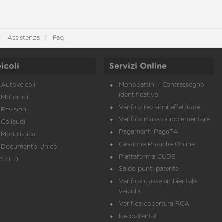
Assistenza
Faq
icoli
Servizi Online
Autoveicoli
Monopattini - Contrassegno
identificativo
Motocicli
Verifica revisioni effettuate
Revisioni
Verifica massa supplementare
Collaudi
Pagamenti PagoPA
Modulistica
Gestione Pratiche Online
Documento Unico
Piattaforma CUDE
STED
Saldo punti patente
Verifica classe ambientale
veicolo
Verifica copertura RCA
Neopatentati