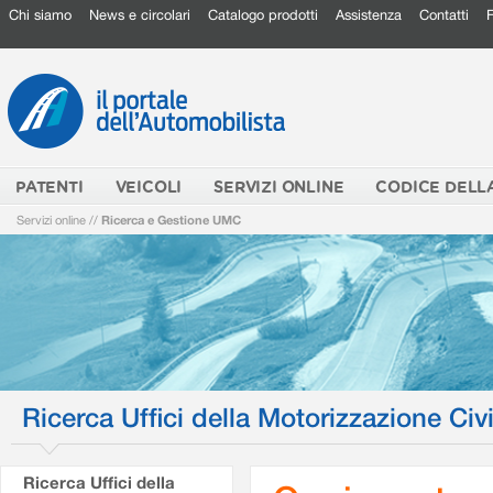
Chi siamo
News e circolari
Catalogo prodotti
Assistenza
Contatti
PATENTI
VEICOLI
SERVIZI ONLINE
CODICE DELL
Servizi online
//
Ricerca e Gestione UMC
Ricerca Uffici della Motorizzazione Civi
Ricerca Uffici della