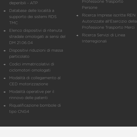
Professione Trasporto
deperibili - ATP
Persone
Database delle località a
Ricerca Imprese iscritte REN 
supporto dei sistemi RDS
Autorizzate all'Esercizio della
TMC
Professione Trasporto Merci
Elenco dispositivi di ritenuta
Ricerca Servizi di Linea
stradale omologati ai sensi del
Interregionali
DM 21.06.04
Dispositivi riduzioni di massa
particolato
Codici immatricolativi di
ciclomotori omologati
Modalità di collegamento al
CED motorizzazione
Modalità operative per il
rinnovo delle patenti
Riqualificazione bombole di
tipo CNG4