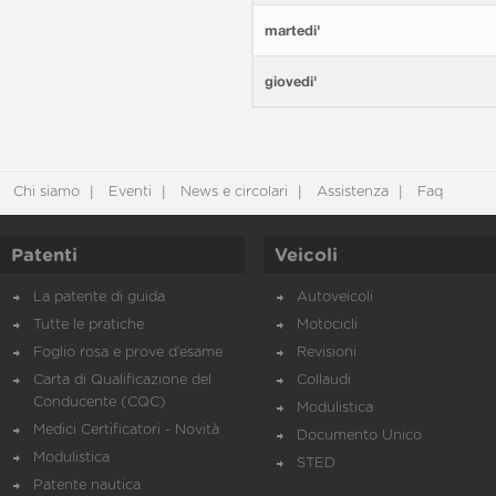
martedi'
giovedi'
Chi siamo
Eventi
News e circolari
Assistenza
Faq
Patenti
Veicoli
La patente di guida
Autoveicoli
Tutte le pratiche
Motocicli
Foglio rosa e prove d’esame
Revisioni
Carta di Qualificazione del
Collaudi
Conducente (CQC)
Modulistica
Medici Certificatori - Novità
Documento Unico
Modulistica
STED
Patente nautica