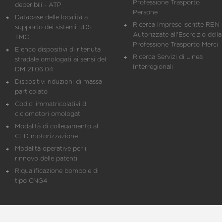
Professione Trasporto
deperibili - ATP
Persone
Database delle località a
Ricerca Imprese iscritte REN 
supporto dei sistemi RDS
Autorizzate all'Esercizio della
TMC
Professione Trasporto Merci
Elenco dispositivi di ritenuta
Ricerca Servizi di Linea
stradale omologati ai sensi del
Interregionali
DM 21.06.04
Dispositivi riduzioni di massa
particolato
Codici immatricolativi di
ciclomotori omologati
Modalità di collegamento al
CED motorizzazione
Modalità operative per il
rinnovo delle patenti
Riqualificazione bombole di
tipo CNG4