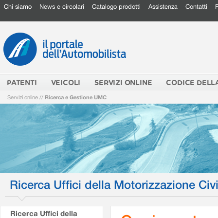
Chi siamo
News e circolari
Catalogo prodotti
Assistenza
Contatti
PATENTI
VEICOLI
SERVIZI ONLINE
CODICE DELL
Servizi online
//
Ricerca e Gestione UMC
Ricerca Uffici della Motorizzazione Civi
Ricerca Uffici della