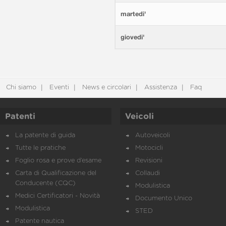
martedi'
giovedi'
Chi siamo
Eventi
News e circolari
Assistenza
Faq
Patenti
Veicoli
La patente di guida
Autoveicoli
Tutte le pratiche
Motocicli
Foglio rosa e prove d’esame
Revisioni
Carta di Qualificazione del
Collaudi
Conducente (CQC)
Modulistica
Medici Certificatori - Novità
Documento Unico
Modulistica
STED
Patente nautica