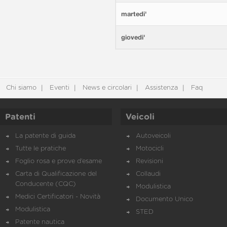
martedi'
giovedi'
Chi siamo
Eventi
News e circolari
Assistenza
Faq
Patenti
Veicoli
La patente di guida
Autoveicoli
Tutte le pratiche
Motocicli
Foglio rosa e prove d’esame
Revisioni
Carta di Qualificazione del
Collaudi
Conducente (CQC)
Modulistica
Medici Certificatori - Novità
Documento Unico
Modulistica
STED
Patente nautica