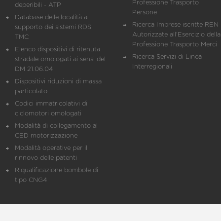
Professione Trasporto
deperibili - ATP
Persone
Database delle località a
Ricerca Imprese iscritte REN 
supporto dei sistemi RDS
Autorizzate all'Esercizio della
TMC
Professione Trasporto Merci
Elenco dispositivi di ritenuta
Ricerca Servizi di Linea
stradale omologati ai sensi del
Interregionali
DM 21.06.04
Dispositivi riduzioni di massa
particolato
Codici immatricolativi di
ciclomotori omologati
Modalità di collegamento al
CED motorizzazione
Modalità operative per il
rinnovo delle patenti
Riqualificazione bombole di
tipo CNG4