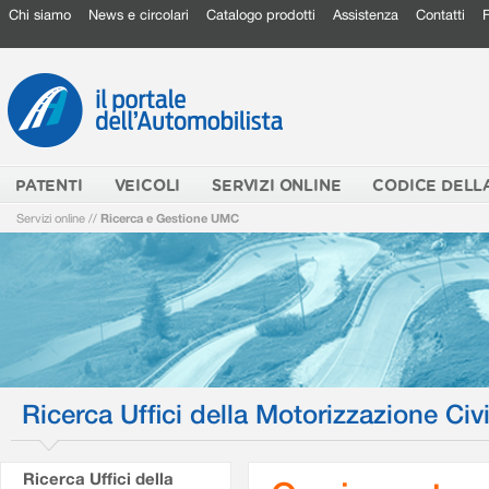
Chi siamo
News e circolari
Catalogo prodotti
Assistenza
Contatti
PATENTI
VEICOLI
SERVIZI ONLINE
CODICE DELL
Servizi online
//
Ricerca e Gestione UMC
Ricerca Uffici della Motorizzazione Civi
Ricerca Uffici della