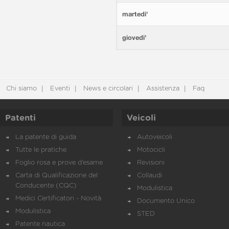
martedi'
giovedi'
Chi siamo
Eventi
News e circolari
Assistenza
Faq
Patenti
Veicoli
La patente di guida
Autoveicoli
Tutte le pratiche
Motocicli
Foglio rosa e prove d’esame
Revisioni
Carta di Qualificazione del
Collaudi
Conducente (CQC)
Modulistica
Medici Certificatori - Novità
Documento Unico
Modulistica
STED
Patente nautica