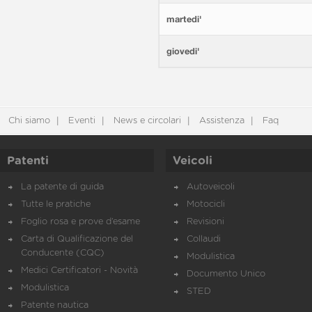
martedi'
giovedi'
Chi siamo
Eventi
News e circolari
Assistenza
Faq
Patenti
Veicoli
La patente di guida
Autoveicoli
Tutte le pratiche
Motocicli
Foglio rosa e prove d’esame
Revisioni
Carta di Qualificazione del
Collaudi
Conducente (CQC)
Modulistica
Medici Certificatori - Novità
Documento Unico
Modulistica
STED
Patente nautica