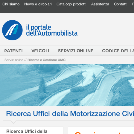
Chi siamo
News e circolari
Catalogo prodotti
Assistenza
Contatti
PATENTI
VEICOLI
SERVIZI ONLINE
CODICE DELL
Servizi online
//
Ricerca e Gestione UMC
Ricerca Uffici della Motorizzazione Civi
Ricerca Uffici della