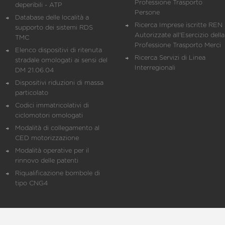
Professione Trasporto
deperibili - ATP
Persone
Database delle località a
Ricerca Imprese iscritte REN 
supporto dei sistemi RDS
Autorizzate all'Esercizio della
TMC
Professione Trasporto Merci
Elenco dispositivi di ritenuta
Ricerca Servizi di Linea
stradale omologati ai sensi del
Interregionali
DM 21.06.04
Dispositivi riduzioni di massa
particolato
Codici immatricolativi di
ciclomotori omologati
Modalità di collegamento al
CED motorizzazione
Modalità operative per il
rinnovo delle patenti
Riqualificazione bombole di
tipo CNG4