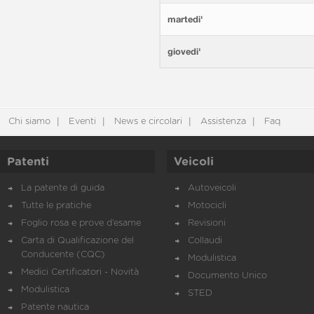
martedi'
giovedi'
Chi siamo
Eventi
News e circolari
Assistenza
Faq
Patenti
Veicoli
La patente di guida
Autoveicoli
Tutte le pratiche
Motocicli
Foglio rosa e prove d’esame
Revisioni
Carta di Qualificazione del
Collaudi
Conducente (CQC)
Modulistica
Medici Certificatori - Novità
Documento Unico
Modulistica
STED
Patente nautica