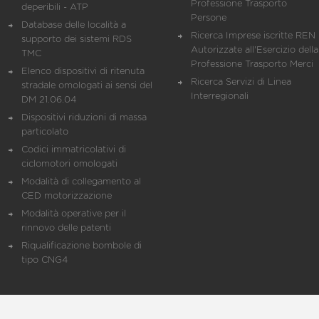
Professione Trasporto
deperibili - ATP
Persone
Database delle località a
Ricerca Imprese iscritte REN 
supporto dei sistemi RDS
Autorizzate all'Esercizio della
TMC
Professione Trasporto Merci
Elenco dispositivi di ritenuta
Ricerca Servizi di Linea
stradale omologati ai sensi del
Interregionali
DM 21.06.04
Dispositivi riduzioni di massa
particolato
Codici immatricolativi di
ciclomotori omologati
Modalità di collegamento al
CED motorizzazione
Modalità operative per il
rinnovo delle patenti
Riqualificazione bombole di
tipo CNG4