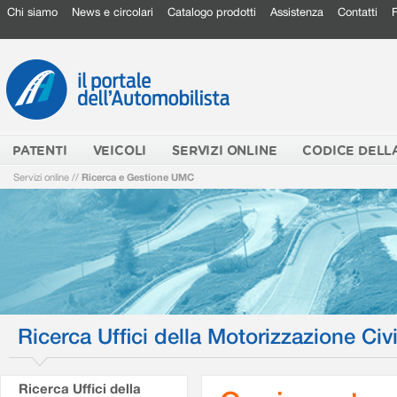
Chi siamo
News e circolari
Catalogo prodotti
Assistenza
Contatti
PATENTI
VEICOLI
SERVIZI ONLINE
CODICE DELL
Servizi online
//
Ricerca e Gestione UMC
Ricerca Uffici della Motorizzazione Civi
Ricerca Uffici della