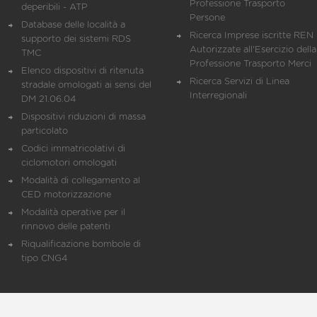
Professione Trasporto
deperibili - ATP
Persone
Database delle località a
Ricerca Imprese iscritte REN 
supporto dei sistemi RDS
Autorizzate all'Esercizio della
TMC
Professione Trasporto Merci
Elenco dispositivi di ritenuta
Ricerca Servizi di Linea
stradale omologati ai sensi del
Interregionali
DM 21.06.04
Dispositivi riduzioni di massa
particolato
Codici immatricolativi di
ciclomotori omologati
Modalità di collegamento al
CED motorizzazione
Modalità operative per il
rinnovo delle patenti
Riqualificazione bombole di
tipo CNG4