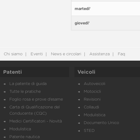
martedi'
giovedi'
Chi siamo
Eventi
News e circolari
Assistenza
Faq
Patenti
Veicoli
La patente di guida
Autoveicoli
Tutte le pratiche
Motocicli
Foglio rosa e prove d’esame
Revisioni
Carta di Qualificazione del
Collaudi
Conducente (CQC)
Modulistica
Medici Certificatori - Novità
Documento Unico
Modulistica
STED
Patente nautica