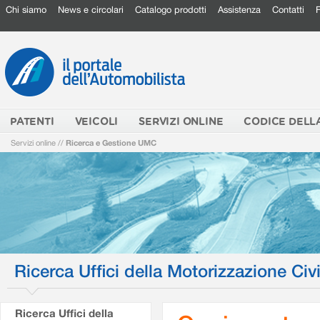
Chi siamo
News e circolari
Catalogo prodotti
Assistenza
Contatti
PATENTI
VEICOLI
SERVIZI ONLINE
CODICE DELL
Servizi online
//
Ricerca e Gestione UMC
Ricerca Uffici della Motorizzazione Civi
Ricerca Uffici della