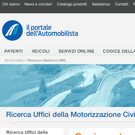
Chi siamo
News e circolari
Catalogo prodotti
Assistenza
Contatti
PATENTI
VEICOLI
SERVIZI ONLINE
CODICE DELL
Servizi online
//
Ricerca e Gestione UMC
Ricerca Uffici della Motorizzazione Civi
Ricerca Uffici della