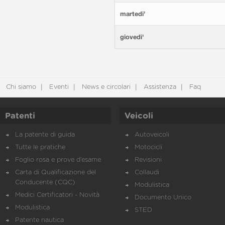
martedi'
giovedi'
Chi siamo
Eventi
News e circolari
Assistenza
Faq
Patenti
Veicoli
La patente di guida
Autoveicoli
Tutte le pratiche
Motocicli
Foglio rosa e prove d’esame
Revisioni
Carta di Qualificazione del
Collaudi
Conducente (CQC)
Modulistica
Medici Certificatori - Novità
Documento Unico
Modulistica
STED
Patente nautica