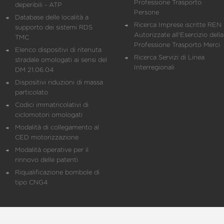
Professione Trasporto
deperibili - ATP
Persone
Database delle località a
Ricerca Imprese iscritte REN 
supporto dei sistemi RDS
Autorizzate all'Esercizio della
TMC
Professione Trasporto Merci
Elenco dispositivi di ritenuta
Ricerca Servizi di Linea
stradale omologati ai sensi del
Interregionali
DM 21.06.04
Dispositivi riduzioni di massa
particolato
Codici immatricolativi di
ciclomotori omologati
Modalità di collegamento al
CED motorizzazione
Modalità operative per il
rinnovo delle patenti
Riqualificazione bombole di
tipo CNG4