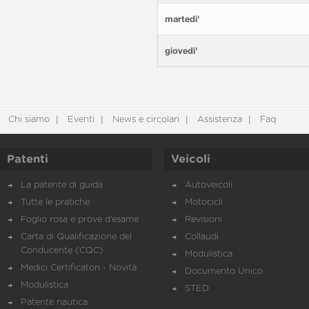
martedi'
giovedi'
Chi siamo
Eventi
News e circolari
Assistenza
Faq
Patenti
Veicoli
La patente di guida
Autoveicoli
Tutte le pratiche
Motocicli
Foglio rosa e prove d’esame
Revisioni
Carta di Qualificazione del
Collaudi
Conducente (CQC)
Modulistica
Medici Certificatori - Novità
Documento Unico
Modulistica
STED
Patente nautica