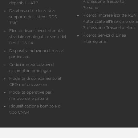
Professione Trasporto
deperibili - ATP
Persone
Database delle località a
Ricerca Imprese iscritte REN 
supporto dei sistemi RDS
Autorizzate all'Esercizio della
TMC
Professione Trasporto Merci
Elenco dispositivi di ritenuta
Ricerca Servizi di Linea
stradale omologati ai sensi del
Interregionali
DM 21.06.04
Dispositivi riduzioni di massa
particolato
Codici immatricolativi di
ciclomotori omologati
Modalità di collegamento al
CED motorizzazione
Modalità operative per il
rinnovo delle patenti
Riqualificazione bombole di
tipo CNG4