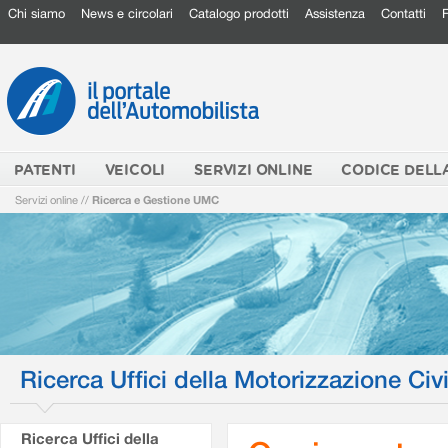
Chi siamo
News e circolari
Catalogo prodotti
Assistenza
Contatti
PATENTI
VEICOLI
SERVIZI ONLINE
CODICE DELL
Servizi online
//
Ricerca e Gestione UMC
Ricerca Uffici della Motorizzazione Civi
Ricerca Uffici della