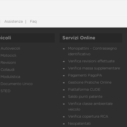
Assistenza
Faq
icoli
Servizi Online
Autoveicoli
Monopattini - Contrassegno
identificativo
Motocicli
Verifica revisioni effettuate
Revisioni
Verifica massa supplementare
Collaudi
Pagamenti PagoPA
Modulistica
Gestione Pratiche Online
Documento Unico
Piattaforma CUDE
STED
Saldo punti patente
Verifica classe ambientale
veicolo
Verifica copertura RCA
Neopatentati