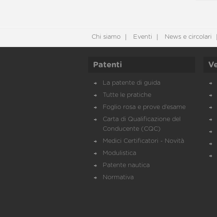
Chi siamo
Eventi
News e circolari
Patenti
Ve
La patente di guida
Tutte le pratiche
Foglio rosa e prove d’esame
Carta di Qualificazione del
Conducente (CQC)
Medici Certificatori - Novità
Modulistica
Patente nautica
Normativa