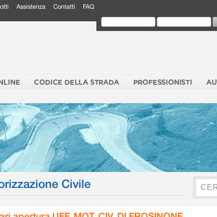
otti
Assistenza
Contatti
FAQ
NLINE
CODICE DELLA STRADA
PROFESSIONISTI
AU
orizzazione Civile
ari apertura UFF. MOT. CIV. DI FROSINONE