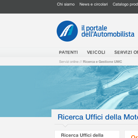
Chi siamo
News e circolari
Catalogo prod
PATENTI
VEICOLI
SERVIZI O
Servizi online
//
Ricerca e Gestione UMC
Ricerca Uffici della Mot
Ricerca Uffici della
Or