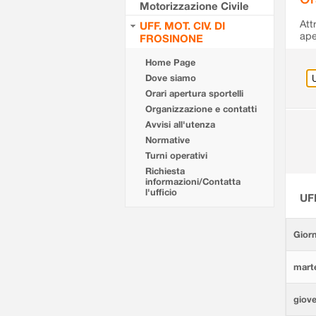
Motorizzazione Civile
Att
UFF. MOT. CIV. DI
ape
FROSINONE
Home Page
Dove siamo
Orari apertura sportelli
Organizzazione e contatti
Avvisi all'utenza
Normative
Turni operativi
Richiesta
informazioni/Contatta
l'ufficio
UF
Giorn
marte
giove