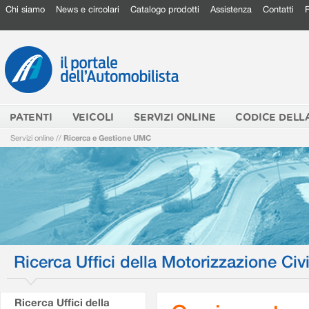
Chi siamo
News e circolari
Catalogo prodotti
Assistenza
Contatti
PATENTI
VEICOLI
SERVIZI ONLINE
CODICE DELL
Servizi online
//
Ricerca e Gestione UMC
Ricerca Uffici della Motorizzazione Civi
Ricerca Uffici della