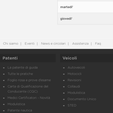
martedi'
giovedi'
Chi siamo
Eventi
News e circolari
Assistenza
Faq
Patenti
Veicoli
La patente di guida
Autoveicoli
Tutte le pratiche
Motocicli
Foglio rosa e prove d’esame
Revisioni
Carta di Qualificazione del
Collaudi
Conducente (CQC)
Modulistica
Medici Certificatori - Novità
Documento Unico
Modulistica
STED
Patente nautica