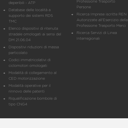
Professione Trasporto
deperibili - ATP
Persone
Database delle località a
Ricerca Imprese iscritte REN 
supporto dei sistemi RDS
Autorizzate all'Esercizio della
TMC
Professione Trasporto Merci
Elenco dispositivi di ritenuta
Ricerca Servizi di Linea
stradale omologati ai sensi del
Interregionali
DM 21.06.04
Dispositivi riduzioni di massa
particolato
Codici immatricolativi di
ciclomotori omologati
Modalità di collegamento al
CED motorizzazione
Modalità operative per il
rinnovo delle patenti
Riqualificazione bombole di
tipo CNG4