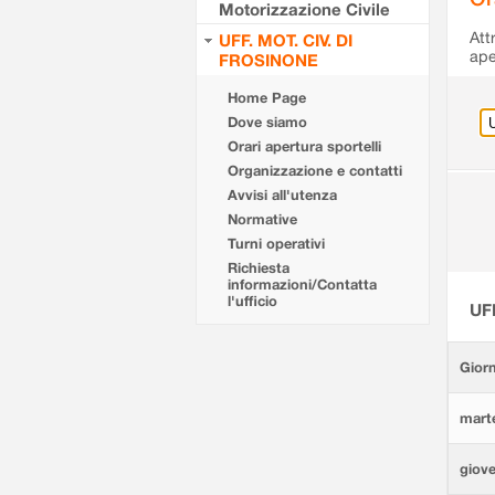
Motorizzazione Civile
Att
UFF. MOT. CIV. DI
ape
FROSINONE
Home Page
Dove siamo
Orari apertura sportelli
Organizzazione e contatti
Avvisi all'utenza
Normative
Turni operativi
Richiesta
informazioni/Contatta
l'ufficio
UF
Giorn
marte
giove