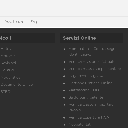
Assistenza
Faq
icoli
Servizi Online
Autoveicoli
Monopattini - Contrassegno
identificativo
Motocicli
Verifica revisioni effettuate
Revisioni
Verifica massa supplementare
Collaudi
Pagamenti PagoPA
Modulistica
Gestione Pratiche Online
Documento Unico
Piattaforma CUDE
STED
Saldo punti patente
Verifica classe ambientale
veicolo
Verifica copertura RCA
Neopatentati