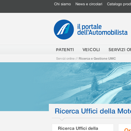
Chi siamo
News e circolari
Catalogo prod
PATENTI
VEICOLI
SERVIZI O
Servizi online
//
Ricerca e Gestione UMC
Ricerca Uffici della Mot
Ricerca Uffici della
Or