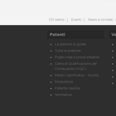
Chi siamo
Eventi
News e circolari
Patenti
Ve
La patente di guida
Tutte le pratiche
Foglio rosa e prove d’esame
Carta di Qualificazione del
Conducente (CQC)
Medici Certificatori - Novità
Modulistica
Patente nautica
Normativa