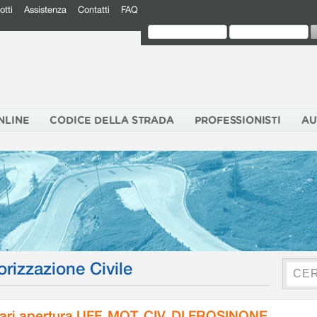
otti
Assistenza
Contatti
FAQ
NLINE
CODICE DELLA STRADA
PROFESSIONISTI
AU
orizzazione Civile
ari apertura UFF. MOT. CIV. DI FROSINONE