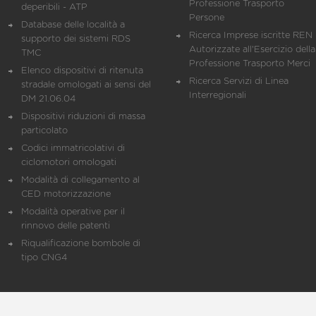
Professione Trasporto
deperibili - ATP
Persone
Database delle località a
Ricerca Imprese iscritte REN 
supporto dei sistemi RDS
Autorizzate all'Esercizio della
TMC
Professione Trasporto Merci
Elenco dispositivi di ritenuta
Ricerca Servizi di Linea
stradale omologati ai sensi del
Interregionali
DM 21.06.04
Dispositivi riduzioni di massa
particolato
Codici immatricolativi di
ciclomotori omologati
Modalità di collegamento al
CED motorizzazione
Modalità operative per il
rinnovo delle patenti
Riqualificazione bombole di
tipo CNG4