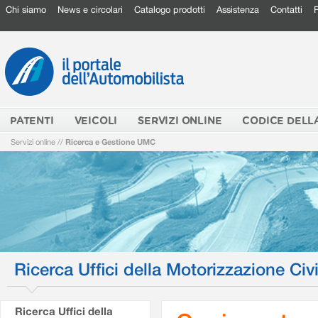
Chi siamo
News e circolari
Catalogo prodotti
Assistenza
Contatti
PATENTI
VEICOLI
SERVIZI ONLINE
CODICE DELL
Servizi online
//
Ricerca e Gestione UMC
Ricerca Uffici della Motorizzazione Civi
Ricerca Uffici della