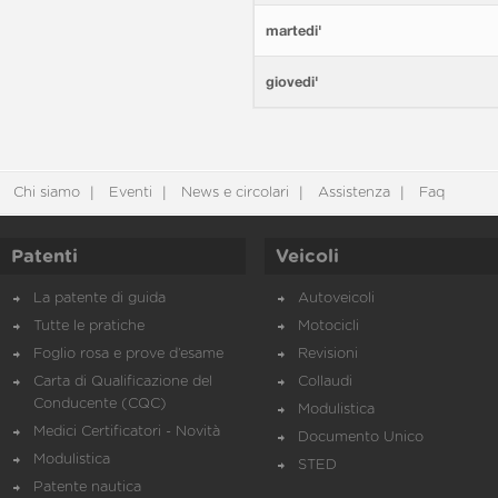
martedi'
giovedi'
Chi siamo
Eventi
News e circolari
Assistenza
Faq
Patenti
Veicoli
La patente di guida
Autoveicoli
Tutte le pratiche
Motocicli
Foglio rosa e prove d’esame
Revisioni
Carta di Qualificazione del
Collaudi
Conducente (CQC)
Modulistica
Medici Certificatori - Novità
Documento Unico
Modulistica
STED
Patente nautica