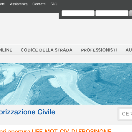
otti
Assistenza
Contatti
FAQ
NLINE
CODICE DELLA STRADA
PROFESSIONISTI
AU
orizzazione Civile
ari apertura UFF. MOT. CIV. DI FROSINONE