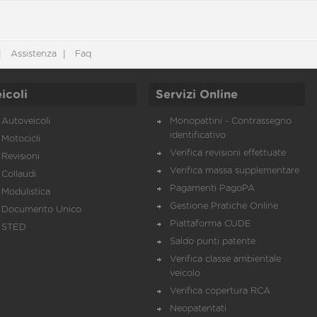
Assistenza
Faq
icoli
Servizi Online
Autoveicoli
Monopattini - Contrassegno
identificativo
Motocicli
Verifica revisioni effettuate
Revisioni
Verifica massa supplementare
Collaudi
Pagamenti PagoPA
Modulistica
Gestione Pratiche Online
Documento Unico
Piattaforma CUDE
STED
Saldo punti patente
Verifica classe ambientale
veicolo
Verifica copertura RCA
Neopatentati