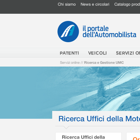
Chi siamo
News e circolari
Catalogo prod
PATENTI
VEICOLI
SERVIZI O
Servizi online
//
Ricerca e Gestione UMC
Ricerca Uffici della Mot
Ricerca Uffici della
Or