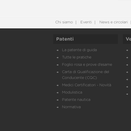
Chi siamo
Eventi
News e circolari
Patenti
Ve
La patente di guida
Tutte le pratiche
Foglio rosa e prove d’esame
Carta di Qualificazione del
Conducente (CQC)
Medici Certificatori - Novità
Modulistica
Patente nautica
Normativa