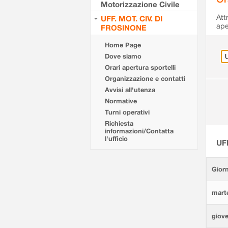
Motorizzazione Civile
Att
UFF. MOT. CIV. DI
ape
FROSINONE
Home Page
Dove siamo
Orari apertura sportelli
Organizzazione e contatti
Avvisi all'utenza
Normative
Turni operativi
Richiesta
informazioni/Contatta
l'ufficio
UF
Giorn
marte
giove