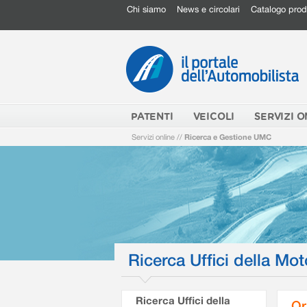
Chi siamo
News e circolari
Catalogo prod
PATENTI
VEICOLI
SERVIZI O
Servizi online
//
Ricerca e Gestione UMC
Ricerca Uffici della Mot
Ricerca Uffici della
Or