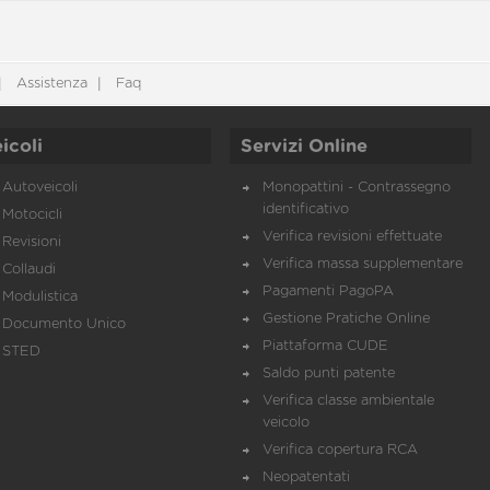
Assistenza
Faq
icoli
Servizi Online
Autoveicoli
Monopattini - Contrassegno
identificativo
Motocicli
Verifica revisioni effettuate
Revisioni
Verifica massa supplementare
Collaudi
Pagamenti PagoPA
Modulistica
Gestione Pratiche Online
Documento Unico
Piattaforma CUDE
STED
Saldo punti patente
Verifica classe ambientale
veicolo
Verifica copertura RCA
Neopatentati