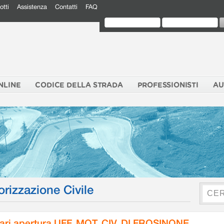
otti
Assistenza
Contatti
FAQ
NLINE
CODICE DELLA STRADA
PROFESSIONISTI
AU
orizzazione Civile
ari apertura UFF. MOT. CIV. DI FROSINONE