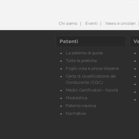
Chi siamo
Eventi
News e circolari
Patenti
Ve
La patente di guida
Tutte le pratiche
Foglio rosa e prove d’esame
Carta di Qualificazione del
Conducente (CQC)
Medici Certificatori - Novità
Modulistica
Patente nautica
Normativa