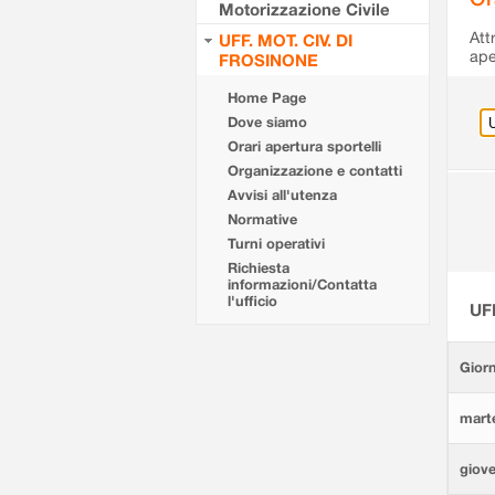
Motorizzazione Civile
Att
UFF. MOT. CIV. DI
ape
FROSINONE
Home Page
Dove siamo
Orari apertura sportelli
Organizzazione e contatti
Avvisi all'utenza
Normative
Turni operativi
Richiesta
informazioni/Contatta
l'ufficio
UF
Giorn
marte
giove