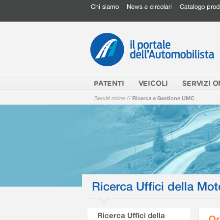
Chi siamo
News e circolari
Catalogo prod
PATENTI
VEICOLI
SERVIZI O
Servizi online
//
Ricerca e Gestione UMC
Ricerca Uffici della Mot
Ricerca Uffici della
Or