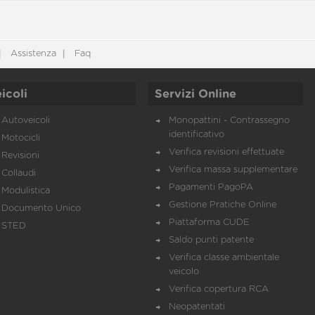
Assistenza
Faq
icoli
Servizi Online
Autoveicoli
Monopattini - Contrassegno
identificativo
Motocicli
Verifica revisioni effettuate
Revisioni
Verifica massa supplementare
Collaudi
Pagamenti PagoPA
Modulistica
Gestione Pratiche Online
Documento Unico
Piattaforma CUDE
STED
Saldo punti patente
Verifica classe ambientale
veicolo
Verifica copertura RCA
Neopatentati