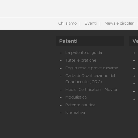
Chi siamo
Eventi
News e circolari
Patenti
Ve
La patente di guida
Tutte le pratiche
Foglio rosa e prove d’esame
Carta di Qualificazione del
Conducente (CQC)
Medici Certificatori - Novità
Modulistica
Patente nautica
Normativa