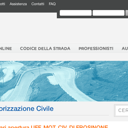
otti
Assistenza
Contatti
FAQ
NLINE
CODICE DELLA STRADA
PROFESSIONISTI
AU
orizzazione Civile
ari apertura UFF. MOT. CIV. DI FROSINONE