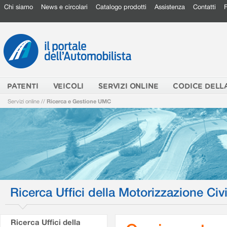
Chi siamo
News e circolari
Catalogo prodotti
Assistenza
Contatti
PATENTI
VEICOLI
SERVIZI ONLINE
CODICE DELL
Servizi online
//
Ricerca e Gestione UMC
Ricerca Uffici della Motorizzazione Civi
Ricerca Uffici della