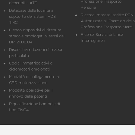
Professione Trasporto
deperibili - ATP
Persone
Database delle località a
Ricerca Imprese iscritte REN 
supporto dei sistemi RDS
Autorizzate all'Esercizio della
TMC
Professione Trasporto Merci
Elenco dispositivi di ritenuta
Ricerca Servizi di Linea
stradale omologati ai sensi del
Interregionali
DM 21.06.04
Dispositivi riduzioni di massa
particolato
Codici immatricolativi di
ciclomotori omologati
Modalità di collegamento al
CED motorizzazione
Modalità operative per il
rinnovo delle patenti
Riqualificazione bombole di
tipo CNG4