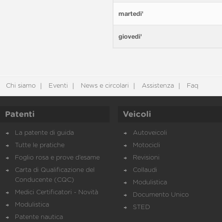
martedi'
giovedi'
Chi siamo
Eventi
News e circolari
Assistenza
Faq
Patenti
Veicoli
La patente di guida
Autoveicoli
Tutte le pratiche
Motocicli
Foglio rosa e prove d’esame
Revisioni
Carta di Qualificazione del
Collaudi
Conducente (CQC)
Modulistica
Medici Certificatori - Novità
Documento Unico
Modulistica
STED
Patente nautica