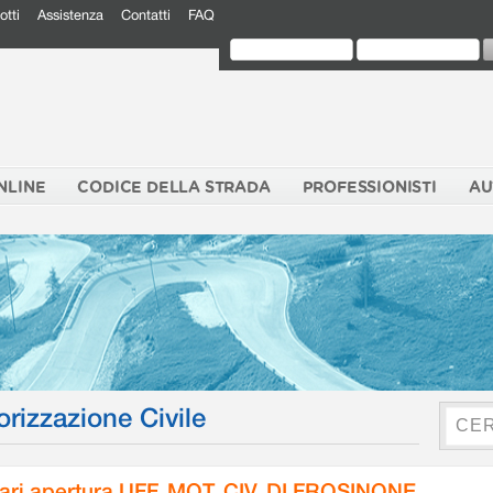
otti
Assistenza
Contatti
FAQ
NLINE
CODICE DELLA STRADA
PROFESSIONISTI
AU
orizzazione Civile
ari apertura UFF. MOT. CIV. DI FROSINONE