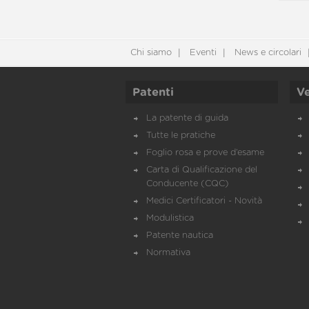
Chi siamo
Eventi
News e circolari
Patenti
Ve
La patente di guida
Tutte le pratiche
Foglio rosa e prove d’esame
Carta di Qualificazione del
Conducente (CQC)
Medici Certificatori - Novità
Modulistica
Patente nautica
Normativa