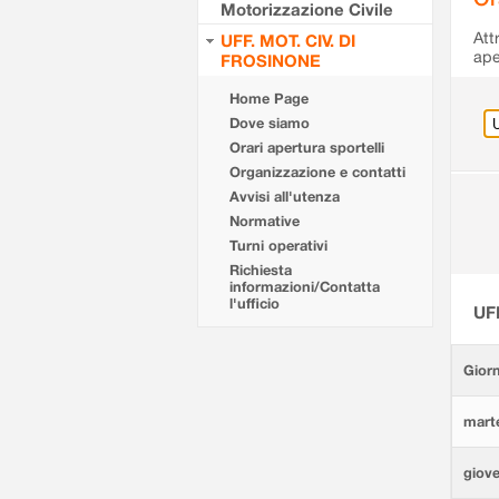
Motorizzazione Civile
Att
UFF. MOT. CIV. DI
ape
FROSINONE
Home Page
Dove siamo
Orari apertura sportelli
Organizzazione e contatti
Avvisi all'utenza
Normative
Turni operativi
Richiesta
informazioni/Contatta
l'ufficio
UF
Giorn
marte
giove