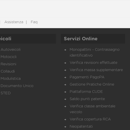
Assistenza
Faq
icoli
Servizi Online
Autoveicoli
Monopattini - Contrassegno
identificativo
Motocicli
Verifica revisioni effettuate
Revisioni
Verifica massa supplementare
Collaudi
Pagamenti PagoPA
Modulistica
Gestione Pratiche Online
Documento Unico
Piattaforma CUDE
STED
Saldo punti patente
Verifica classe ambientale
veicolo
Verifica copertura RCA
Neopatentati