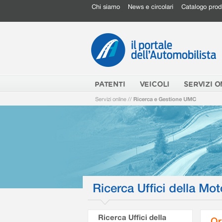
Chi siamo
News e circolari
Catalogo prod
PATENTI
VEICOLI
SERVIZI O
Servizi online
//
Ricerca e Gestione UMC
Ricerca Uffici della Mot
Ricerca Uffici della
Or