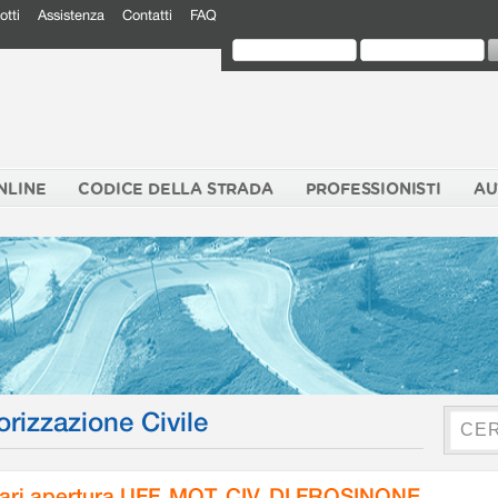
otti
Assistenza
Contatti
FAQ
NLINE
CODICE DELLA STRADA
PROFESSIONISTI
AU
orizzazione Civile
ari apertura UFF. MOT. CIV. DI FROSINONE