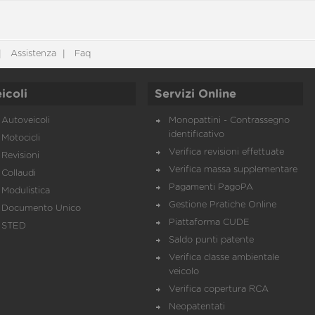
Assistenza
Faq
icoli
Servizi Online
Autoveicoli
Monopattini - Contrassegno
identificativo
Motocicli
Verifica revisioni effettuate
Revisioni
Verifica massa supplementare
Collaudi
Pagamenti PagoPA
Modulistica
Gestione Pratiche Online
Documento Unico
Piattaforma CUDE
STED
Saldo punti patente
Verifica classe ambientale
veicolo
Verifica copertura RCA
Neopatentati