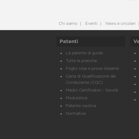
Chi siamo
Eventi
News e circolari
Patenti
Ve
La patente di guida
Tutte le pratiche
Foglio rosa e prove d’esame
Carta di Qualificazione del
Conducente (CQC)
Medici Certificatori - Novità
Modulistica
Patente nautica
Normativa