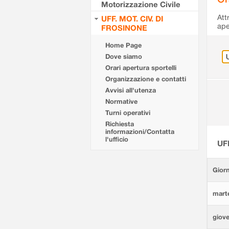
Motorizzazione Civile
Att
UFF. MOT. CIV. DI
ape
FROSINONE
Home Page
Dove siamo
Orari apertura sportelli
Organizzazione e contatti
Avvisi all'utenza
Normative
Turni operativi
Richiesta
informazioni/Contatta
l'ufficio
UF
Giorn
marte
giove