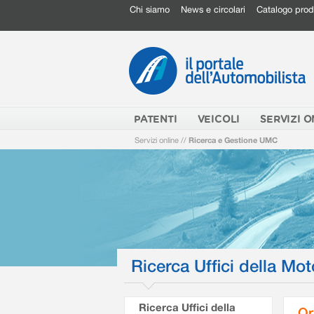
Chi siamo
News e circolari
Catalogo prod
PATENTI
VEICOLI
SERVIZI O
Servizi online
//
Ricerca e Gestione UMC
Ricerca Uffici della Mot
Ricerca Uffici della
Or