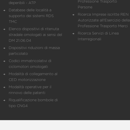
Professione Trasporto
deperibili - ATP
Persone
Database delle località a
Ricerca Imprese iscritte REN 
supporto dei sistemi RDS
Autorizzate all'Esercizio della
TMC
Professione Trasporto Merci
Elenco dispositivi di ritenuta
Ricerca Servizi di Linea
stradale omologati ai sensi del
Interregionali
DM 21.06.04
Dispositivi riduzioni di massa
particolato
Codici immatricolativi di
ciclomotori omologati
Modalità di collegamento al
CED motorizzazione
Modalità operative per il
rinnovo delle patenti
Riqualificazione bombole di
tipo CNG4