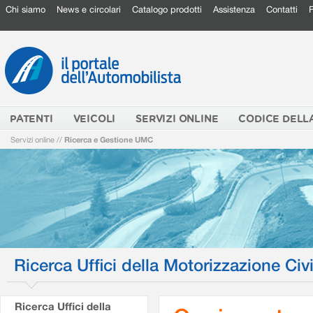
Chi siamo
News e circolari
Catalogo prodotti
Assistenza
Contatti
PATENTI
VEICOLI
SERVIZI ONLINE
CODICE DELL
Servizi online
//
Ricerca e Gestione UMC
Ricerca Uffici della Motorizzazione Civi
Ricerca Uffici della