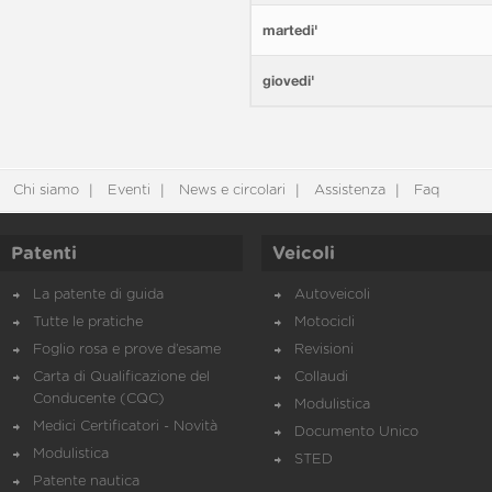
martedi'
giovedi'
Chi siamo
Eventi
News e circolari
Assistenza
Faq
Patenti
Veicoli
La patente di guida
Autoveicoli
Tutte le pratiche
Motocicli
Foglio rosa e prove d’esame
Revisioni
Carta di Qualificazione del
Collaudi
Conducente (CQC)
Modulistica
Medici Certificatori - Novità
Documento Unico
Modulistica
STED
Patente nautica