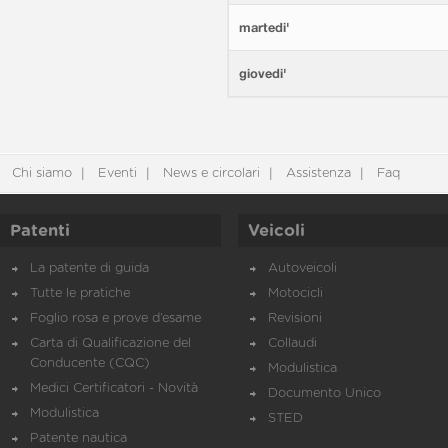
martedi'
giovedi'
Chi siamo
Eventi
News e circolari
Assistenza
Faq
Patenti
Veicoli
La patente di guida
Autoveicoli
Tutte le pratiche
Motocicli
Foglio rosa e prove d’esame
Revisioni
Carta di Qualificazione del
Collaudi
Conducente (CQC)
Modulistica
Medici Certificatori - Novità
Documento Unico
Modulistica
STED
Patente nautica