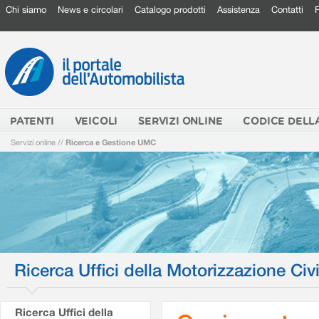
Chi siamo
News e circolari
Catalogo prodotti
Assistenza
Contatti
PATENTI
VEICOLI
SERVIZI ONLINE
CODICE DELL
Servizi online
//
Ricerca e Gestione UMC
Ricerca Uffici della Motorizzazione Civi
Ricerca Uffici della