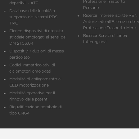
Professione Trasporto
deperibili - ATP
Persone
Database delle località a
Ricerca Imprese iscritte REN 
supporto dei sistemi RDS
Autorizzate all'Esercizio della
TMC
Professione Trasporto Merci
Elenco dispositivi di ritenuta
Ricerca Servizi di Linea
stradale omologati ai sensi del
Interregionali
DM 21.06.04
Dispositivi riduzioni di massa
particolato
Codici immatricolativi di
ciclomotori omologati
Modalità di collegamento al
CED motorizzazione
Modalità operative per il
rinnovo delle patenti
Riqualificazione bombole di
tipo CNG4