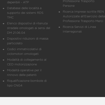
Professione Trasporto
deperibili - ATP
Persone
Database delle località a
Ricerca Imprese iscritte REN 
supporto dei sistemi RDS
Autorizzate all'Esercizio della
TMC
Professione Trasporto Merci
Elenco dispositivi di ritenuta
Ricerca Servizi di Linea
stradale omologati ai sensi del
Interregionali
DM 21.06.04
Dispositivi riduzioni di massa
particolato
Codici immatricolativi di
ciclomotori omologati
Modalità di collegamento al
CED motorizzazione
Modalità operative per il
rinnovo delle patenti
Riqualificazione bombole di
tipo CNG4