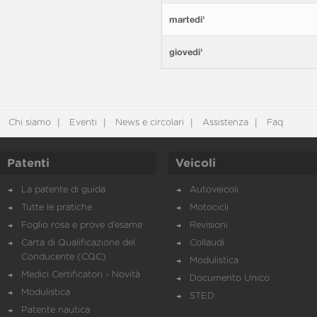
martedi'
giovedi'
Chi siamo
Eventi
News e circolari
Assistenza
Faq
Patenti
Veicoli
La patente di guida
Autoveicoli
Tutte le pratiche
Motocicli
Foglio rosa e prove d’esame
Revisioni
Carta di Qualificazione del
Collaudi
Conducente (CQC)
Modulistica
Medici Certificatori - Novità
Documento Unico
Modulistica
STED
Patente nautica