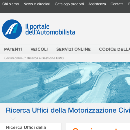
Chi siamo
News e circolari
Catalogo prodotti
Assistenza
Contatti
PATENTI
VEICOLI
SERVIZI ONLINE
CODICE DELL
Servizi online
//
Ricerca e Gestione UMC
Ricerca Uffici della Motorizzazione Civi
Ricerca Uffici della