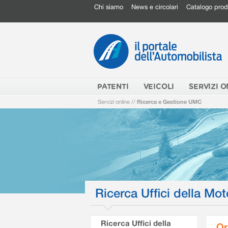
Chi siamo
News e circolari
Catalogo prod
PATENTI
VEICOLI
SERVIZI O
Servizi online
//
Ricerca e Gestione UMC
Ricerca Uffici della Mot
Ricerca Uffici della
Or