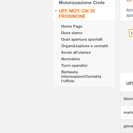
Motorizzazione Civile
Att
UFF. MOT. CIV. DI
ape
FROSINONE
Home Page
Dove siamo
Orari apertura sportelli
Organizzazione e contatti
Avvisi all'utenza
Normative
Turni operativi
Richiesta
informazioni/Contatta
l'ufficio
UF
Giorn
marte
giove