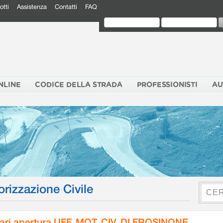
otti
Assistenza
Contatti
FAQ
NLINE
CODICE DELLA STRADA
PROFESSIONISTI
AU
orizzazione Civile
ari apertura UFF. MOT. CIV. DI FROSINONE