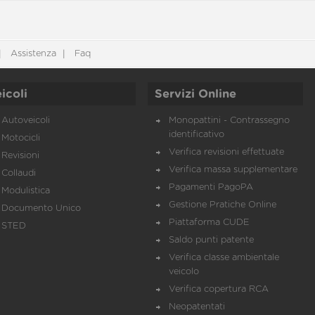
Assistenza
Faq
icoli
Servizi Online
Autoveicoli
Monopattini - Contrassegno
identificativo
Motocicli
Verifica revisioni effettuate
Revisioni
Verifica massa supplementare
Collaudi
Pagamenti PagoPA
Modulistica
Gestione Pratiche Online
Documento Unico
Piattaforma CUDE
STED
Saldo punti patente
Verifica classe ambientale
veicolo
Verifica copertura RCA
Neopatentati