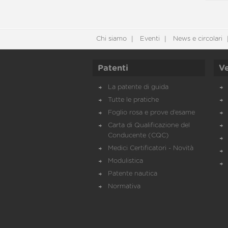
Chi siamo
Eventi
News e circolari
Patenti
Ve
La patente di guida
Tutte le pratiche
Foglio rosa e prove d’esame
Carta di Qualificazione del
Conducente (CQC)
Medici Certificatori - Novità
Modulistica
Patente nautica
Normativa