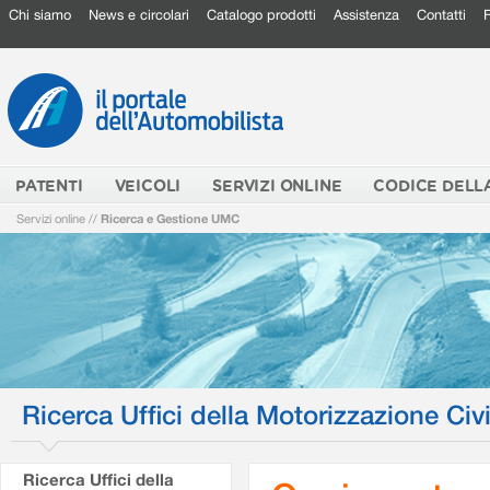
Chi siamo
News e circolari
Catalogo prodotti
Assistenza
Contatti
PATENTI
VEICOLI
SERVIZI ONLINE
CODICE DELL
Servizi online
//
Ricerca e Gestione UMC
Ricerca Uffici della Motorizzazione Civi
Ricerca Uffici della