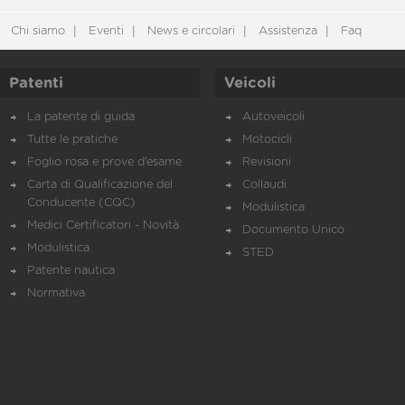
Chi siamo
Eventi
News e circolari
Assistenza
Faq
Patenti
Veicoli
La patente di guida
Autoveicoli
Tutte le pratiche
Motocicli
Foglio rosa e prove d’esame
Revisioni
Carta di Qualificazione del
Collaudi
Conducente (CQC)
Modulistica
Medici Certificatori - Novità
Documento Unico
Modulistica
STED
Patente nautica
Normativa