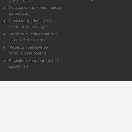
DM 21.06.04
Dispositivi riduzioni di massa
particolato
Codici immatricolativi di
ciclomotori omologati
Modalità di collegamento al
CED motorizzazione
Modalità operative per il
rinnovo delle patenti
Riqualificazione bombole di
tipo CNG4