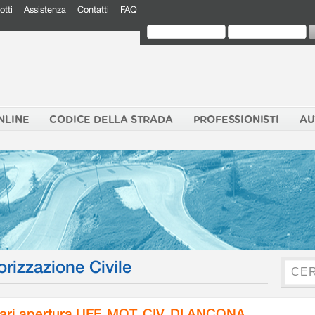
otti
Assistenza
Contatti
FAQ
NLINE
CODICE DELLA STRADA
PROFESSIONISTI
AU
orizzazione Civile
ari apertura UFF. MOT. CIV. DI ANCONA