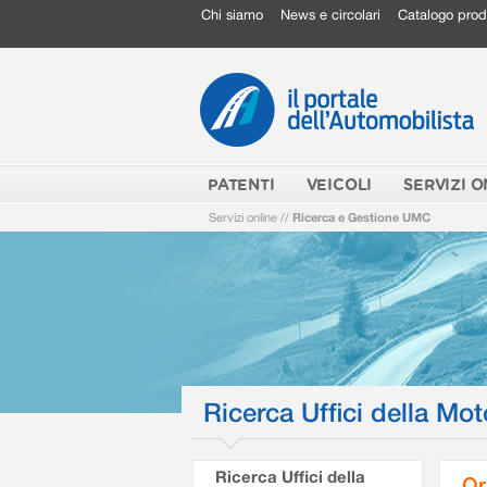
Chi siamo
News e circolari
Catalogo prod
PATENTI
VEICOLI
SERVIZI O
Servizi online
//
Ricerca e Gestione UMC
Ricerca Uffici della Mot
Ricerca Uffici della
Or