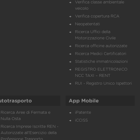
Verifica classe ambientale
veicolo
Verifica copertura RCA
Neopatentati
Ricerca Uffici della
Motorizzazione Civile
Ricerca officine autorizzate
Ricerca Medici Certificatori
Statistiche immatricolazioni
REGISTRO ELETTRONICO
NCC TAXI – RENT
RUI - Registro Unico Ispettori
utotrasporto
App Mobile
Ricerca Aree di Fermata e
iPatente
Nulla Osta
iCCISS
Ricerca Imprese Iscritte REN -
Autorizzate all'Esercizio della
Professione Trasporto