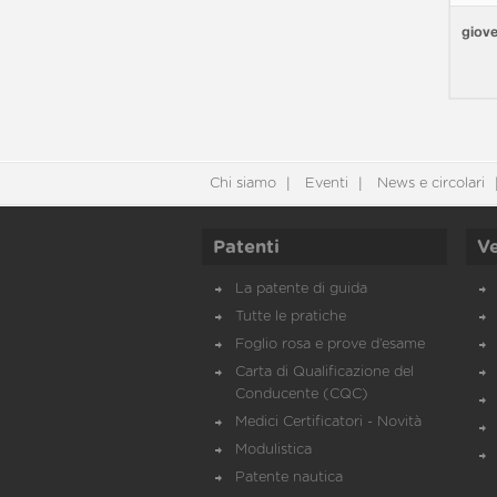
giove
Chi siamo
Eventi
News e circolari
Patenti
Ve
La patente di guida
Tutte le pratiche
Foglio rosa e prove d’esame
Carta di Qualificazione del
Conducente (CQC)
Medici Certificatori - Novità
Modulistica
Patente nautica