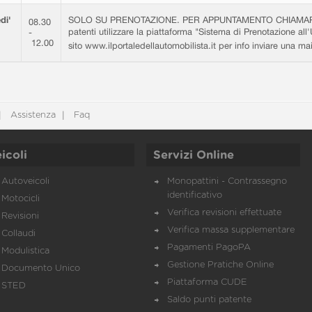
di'
SOLO SU PRENOTAZIONE. PER APPUNTAMENTO CHIAMARE 0
08.30
patenti utilizzare la piattaforma "Sistema di Prenotazione all'
-
12.00
sito www.ilportaledellautomobilista.it per info inviare una m
Assistenza
Faq
icoli
Servizi Online
Autoveicoli
Monopattini - Contrassegno
identificativo
Motocicli
Verifica revisioni effettuate
Revisioni
Verifica massa supplementare
Collaudi
Pagamenti PagoPA
Modulistica
Gestione Pratiche Online
Documento Unico
Piattaforma CUDE
STED
Saldo punti patente