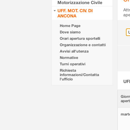
Motorizzazione Civile
Att
UFF. MOT. CIV. DI
ape
ANCONA
Home Page
Dove siamo
Orari apertura sportelli
Organizzazione e contatti
Avvisi all'utenza
Normative
Turni operativi
Richiesta
informazioni/Contatta
l'ufficio
UF
Giorn
aper
marte