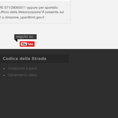
71/29065511 oppure per sportello
Ufficio della Motorizzazione"Â presente sul
ail a direzione_upan@mit.gov.it
Codice della Strada
Violazione e punti
Censimento Velox