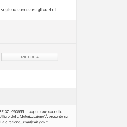
i vogliono conoscere gli orari di
71/29065511 oppure per sportello
Ufficio della Motorizzazione"Â presente sul
ail a direzione_upan@mit.gov.it