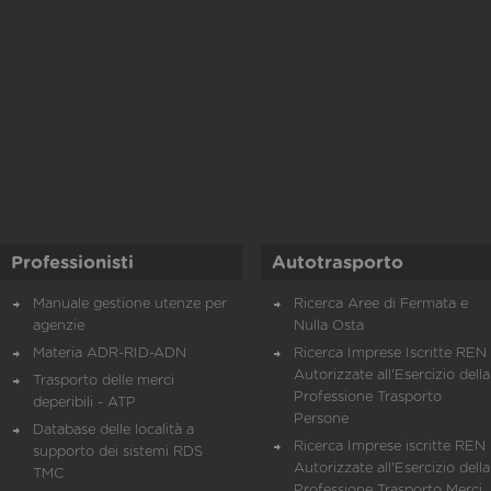
Professionisti
Autotrasporto
Manuale gestione utenze per
Ricerca Aree di Fermata e
agenzie
Nulla Osta
Materia ADR-RID-ADN
Ricerca Imprese Iscritte REN 
Autorizzate all'Esercizio della
Trasporto delle merci
Professione Trasporto
deperibili - ATP
Persone
Database delle località a
Ricerca Imprese iscritte REN 
supporto dei sistemi RDS
Autorizzate all'Esercizio della
TMC
Professione Trasporto Merci