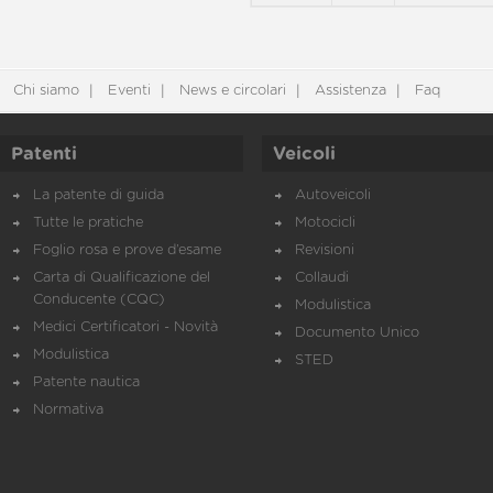
Chi siamo
Eventi
News e circolari
Assistenza
Faq
Patenti
Veicoli
La patente di guida
Autoveicoli
Tutte le pratiche
Motocicli
Foglio rosa e prove d’esame
Revisioni
Carta di Qualificazione del
Collaudi
Conducente (CQC)
Modulistica
Medici Certificatori - Novità
Documento Unico
Modulistica
STED
Patente nautica
Normativa