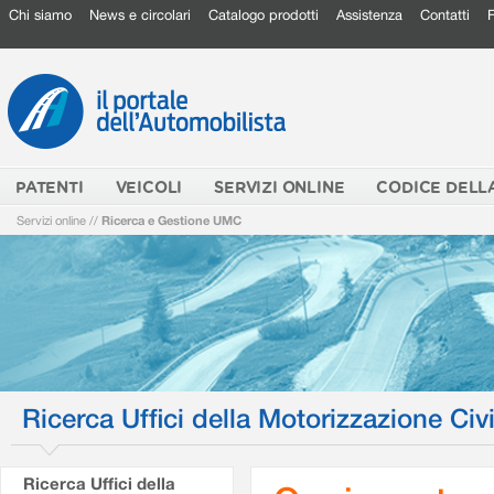
Chi siamo
News e circolari
Catalogo prodotti
Assistenza
Contatti
PATENTI
VEICOLI
SERVIZI ONLINE
CODICE DELL
Servizi online
//
Ricerca e Gestione UMC
Ricerca Uffici della Motorizzazione Civi
Ricerca Uffici della