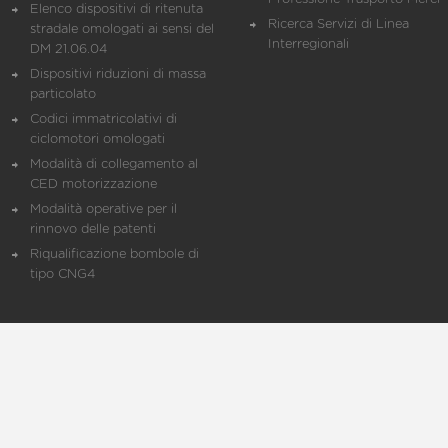
Elenco dispositivi di ritenuta
Ricerca Servizi di Linea
stradale omologati ai sensi del
Interregionali
DM 21.06.04
Dispositivi riduzioni di massa
particolato
Codici immatricolativi di
ciclomotori omologati
Modalità di collegamento al
CED motorizzazione
Modalità operative per il
rinnovo delle patenti
Riqualificazione bombole di
tipo CNG4