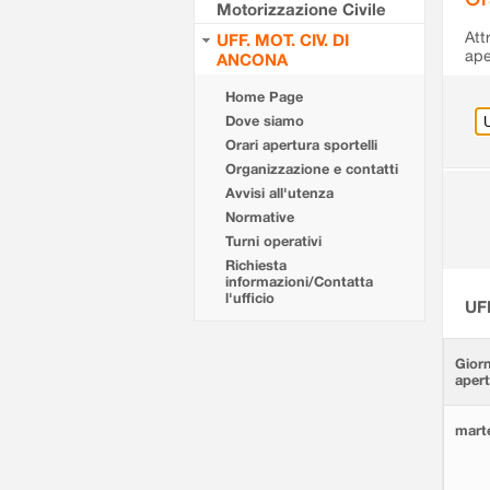
Motorizzazione Civile
Att
UFF. MOT. CIV. DI
ape
ANCONA
Home Page
Dove siamo
Orari apertura sportelli
Organizzazione e contatti
Avvisi all'utenza
Normative
Turni operativi
Richiesta
informazioni/Contatta
l'ufficio
UF
Giorn
aper
marte