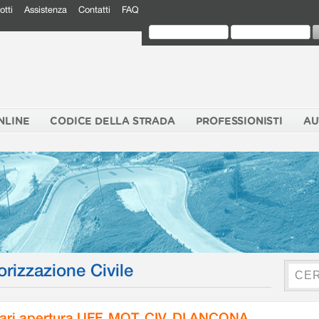
otti
Assistenza
Contatti
FAQ
NLINE
CODICE DELLA STRADA
PROFESSIONISTI
AU
orizzazione Civile
ari apertura UFF. MOT. CIV. DI ANCONA