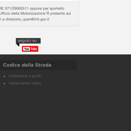
71/29065511 oppure per sportello
Ufficio della Motorizzazione"Â presente sul
ail a direzione_upan@mit.gov.it
Codice della Strada
Violazione e punti
Censimento Velox