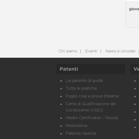
giove
Chi siamo
Eventi
News e circolari
Patenti
Ve
La patente di guida
Tutte le pratiche
Foglio rosa e prove d’esame
Carta di Qualificazione del
Conducente (CQC)
Medici Certificatori - Novità
Modulistica
Patente nautica