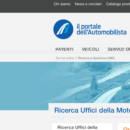
Chi siamo
News e circolari
Catalogo prod
PATENTI
VEICOLI
SERVIZI O
Servizi online
//
Ricerca e Gestione UMC
Ricerca Uffici della Mot
Ricerca Uffici della
Or