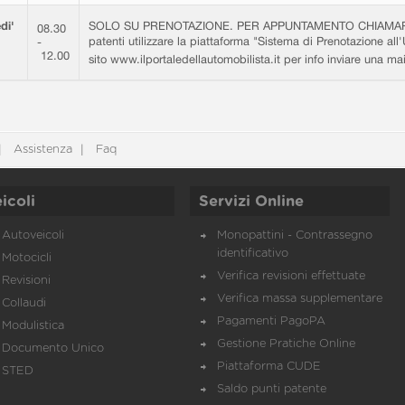
di'
SOLO SU PRENOTAZIONE. PER APPUNTAMENTO CHIAMARE 0
08.30
patenti utilizzare la piattaforma "Sistema di Prenotazione all'
-
12.00
sito www.ilportaledellautomobilista.it per info inviare una m
Assistenza
Faq
icoli
Servizi Online
Autoveicoli
Monopattini - Contrassegno
identificativo
Motocicli
Verifica revisioni effettuate
Revisioni
Verifica massa supplementare
Collaudi
Pagamenti PagoPA
Modulistica
Gestione Pratiche Online
Documento Unico
Piattaforma CUDE
STED
Saldo punti patente