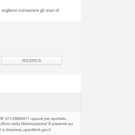
i vogliono conoscere gli orari di
71/29065511 oppure per sportello
Ufficio della Motorizzazione"Â presente sul
ail a direzione_upan@mit.gov.it