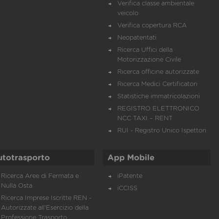
Verifica classe ambientale
veicolo
Verifica copertura RCA
Neopatentati
Ricerca Uffici della
Motorizzazione Civile
Ricerca officine autorizzate
Ricerca Medici Certificatori
Statistiche immatricolazioni
REGISTRO ELETTRONICO
NCC TAXI – RENT
RUI - Registro Unico Ispettori
utotrasporto
App Mobile
Ricerca Aree di Fermata e
iPatente
Nulla Osta
iCCISS
Ricerca Imprese Iscritte REN -
Autorizzate all'Esercizio della
Professione Trasporto