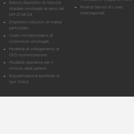
Elenco dispositivi di ritenuta
Ricerca Servizi di Linea
stradale omologati ai sensi del
Interregionali
DM 21.06.04
Dispositivi riduzioni di massa
particolato
Codici immatricolativi di
ciclomotori omologati
Modalità di collegamento al
CED motorizzazione
Modalità operative per il
rinnovo delle patenti
Riqualificazione bombole di
tipo CNG4