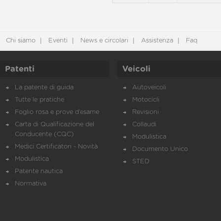
Chi siamo
Eventi
News e circolari
Assistenza
Faq
Patenti
Veicoli
La patente di guida
Autoveicoli
Tutte le pratiche
Motocicli
Foglio rosa e prove d’esame
Revisioni
Carta di Qualificazione del
Collaudi
Conducente (CQC)
Modulistica
Medici Certificatori - Novità
Documento Unico
Modulistica
STED
Patente nautica
Normativa