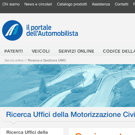
Chi siamo
News e circolari
Catalogo prodotti
Assistenza
Contatti
PATENTI
VEICOLI
SERVIZI ONLINE
CODICE DELL
Servizi online
//
Ricerca e Gestione UMC
Ricerca Uffici della Motorizzazione Civi
Ricerca Uffici della