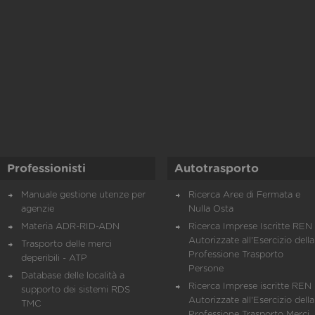
Professionisti
Autotrasporto
Manuale gestione utenze per
Ricerca Aree di Fermata e
agenzie
Nulla Osta
Materia ADR-RID-ADN
Ricerca Imprese Iscritte REN 
Autorizzate all'Esercizio della
Trasporto delle merci
Professione Trasporto
deperibili - ATP
Persone
Database delle località a
Ricerca Imprese iscritte REN 
supporto dei sistemi RDS
Autorizzate all'Esercizio della
TMC
Professione Trasporto Merci