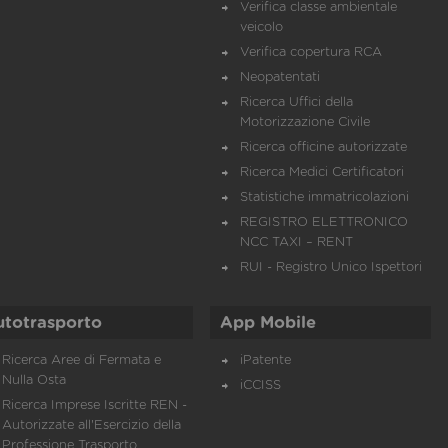
Verifica classe ambientale
veicolo
Verifica copertura RCA
Neopatentati
Ricerca Uffici della
Motorizzazione Civile
Ricerca officine autorizzate
Ricerca Medici Certificatori
Statistiche immatricolazioni
REGISTRO ELETTRONICO
NCC TAXI – RENT
RUI - Registro Unico Ispettori
utotrasporto
App Mobile
Ricerca Aree di Fermata e
iPatente
Nulla Osta
iCCISS
Ricerca Imprese Iscritte REN -
Autorizzate all'Esercizio della
Professione Trasporto