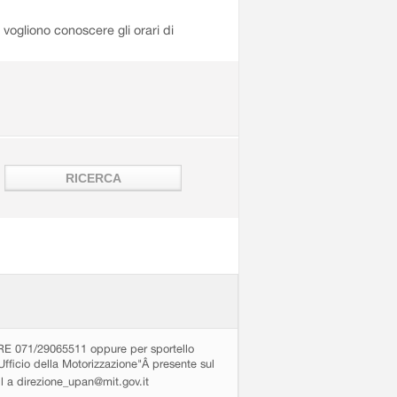
i vogliono conoscere gli orari di
71/29065511 oppure per sportello
Ufficio della Motorizzazione"Â presente sul
ail a direzione_upan@mit.gov.it