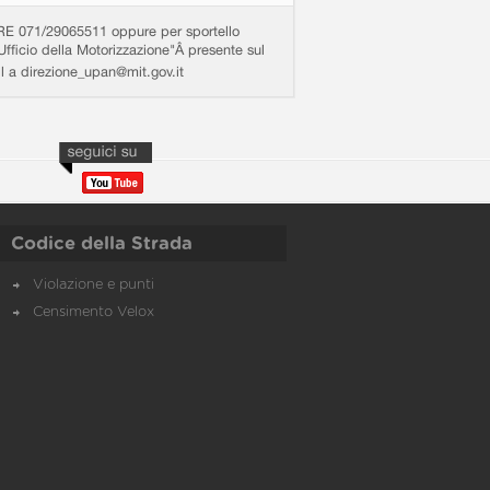
71/29065511 oppure per sportello
Ufficio della Motorizzazione"Â presente sul
ail a direzione_upan@mit.gov.it
Codice della Strada
Violazione e punti
Censimento Velox