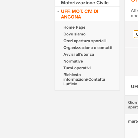
Motorizzazione Civile
Att
UFF. MOT. CIV. DI
ape
ANCONA
Home Page
Dove siamo
Orari apertura sportelli
Organizzazione e contatti
Avvisi all'utenza
Normative
Turni operativi
Richiesta
informazioni/Contatta
l'ufficio
UF
Giorn
aper
marte