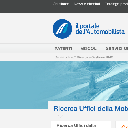
Chi siamo
News e circolari
Catalogo prod
PATENTI
VEICOLI
SERVIZI O
Servizi online
//
Ricerca e Gestione UMC
Ricerca Uffici della Mot
Ricerca Uffici della
Or