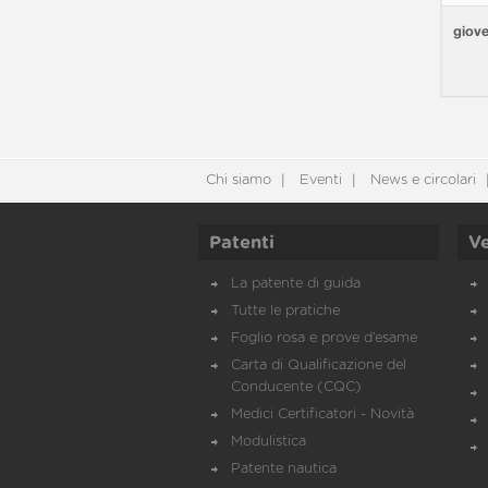
giove
Chi siamo
Eventi
News e circolari
Patenti
Ve
La patente di guida
Tutte le pratiche
Foglio rosa e prove d’esame
Carta di Qualificazione del
Conducente (CQC)
Medici Certificatori - Novità
Modulistica
Patente nautica