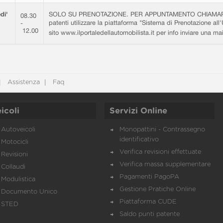
di'
SOLO SU PRENOTAZIONE. PER APPUNTAMENTO CHIAMARE 0
08.30
patenti utilizzare la piattaforma "Sistema di Prenotazione all'
-
12.00
sito www.ilportaledellautomobilista.it per info inviare una m
Assistenza
Faq
icoli
Servizi Online
Autoveicoli
Monopattini - Contrassegno
identificativo
Motocicli
Verifica revisioni effettuate
Revisioni
Verifica massa supplementare
Collaudi
Pagamenti PagoPA
Modulistica
Gestione Pratiche Online
Documento Unico
Piattaforma CUDE
STED
Saldo punti patente