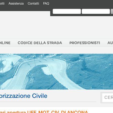
otti
Assistenza
Contatti
FAQ
NLINE
CODICE DELLA STRADA
PROFESSIONISTI
AU
orizzazione Civile
ari apertura UFF. MOT. CIV. DI ANCONA