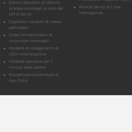
Elenco dispositivi di ritenuta
Ricerca Servizi di Linea
stradale omologati ai sensi del
Interregionali
DM 21.06.04
Dispositivi riduzioni di massa
particolato
Codici immatricolativi di
ciclomotori omologati
Modalità di collegamento al
CED motorizzazione
Modalità operative per il
rinnovo delle patenti
Riqualificazione bombole di
tipo CNG4