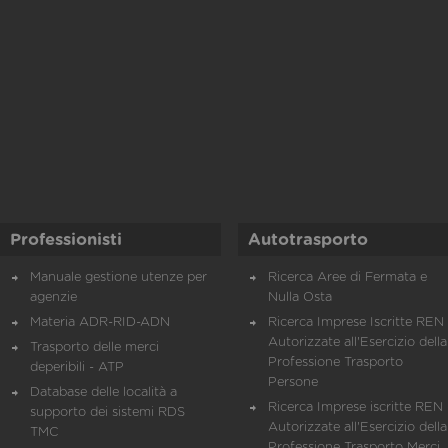
Professionisti
Autotrasporto
Manuale gestione utenze per
Ricerca Aree di Fermata e
agenzie
Nulla Osta
Materia ADR-RID-ADN
Ricerca Imprese Iscritte REN 
Autorizzate all'Esercizio della
Trasporto delle merci
Professione Trasporto
deperibili - ATP
Persone
Database delle località a
Ricerca Imprese iscritte REN 
supporto dei sistemi RDS
Autorizzate all'Esercizio della
TMC
Professione Trasporto Merci