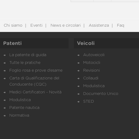
Chi siamo
Eventi
News e circolari
Assistenza
Faq
Patenti
Veicoli
La patente di guida
Autoveicoli
Tutte le pratiche
Motocicli
Foglio rosa e prove d’esame
Revisioni
Carta di Qualificazione del
Collaudi
Conducente (CQC)
Modulistica
Medici Certificatori - Novità
Documento Unico
Modulistica
STED
Patente nautica
Normativa