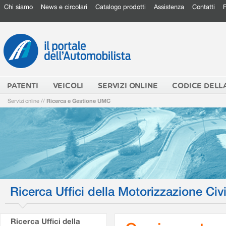
Chi siamo
News e circolari
Catalogo prodotti
Assistenza
Contatti
PATENTI
VEICOLI
SERVIZI ONLINE
CODICE DELL
Servizi online
//
Ricerca e Gestione UMC
Ricerca Uffici della Motorizzazione Civi
Ricerca Uffici della