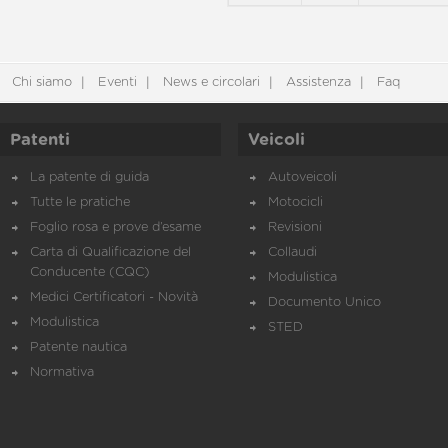
Chi siamo
Eventi
News e circolari
Assistenza
Faq
Patenti
Veicoli
La patente di guida
Autoveicoli
Tutte le pratiche
Motocicli
Foglio rosa e prove d’esame
Revisioni
Carta di Qualificazione del
Collaudi
Conducente (CQC)
Modulistica
Medici Certificatori - Novità
Documento Unico
Modulistica
STED
Patente nautica
Normativa