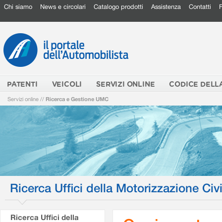
Chi siamo
News e circolari
Catalogo prodotti
Assistenza
Contatti
PATENTI
VEICOLI
SERVIZI ONLINE
CODICE DELL
Servizi online
//
Ricerca e Gestione UMC
Ricerca Uffici della Motorizzazione Civi
Ricerca Uffici della