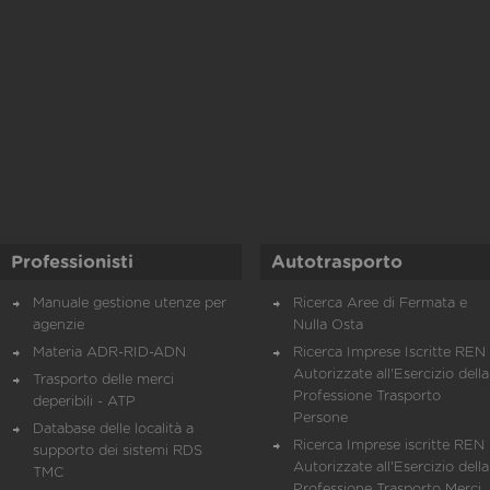
Professionisti
Autotrasporto
Manuale gestione utenze per
Ricerca Aree di Fermata e
agenzie
Nulla Osta
Materia ADR-RID-ADN
Ricerca Imprese Iscritte REN 
Autorizzate all'Esercizio della
Trasporto delle merci
Professione Trasporto
deperibili - ATP
Persone
Database delle località a
Ricerca Imprese iscritte REN 
supporto dei sistemi RDS
Autorizzate all'Esercizio della
TMC
Professione Trasporto Merci