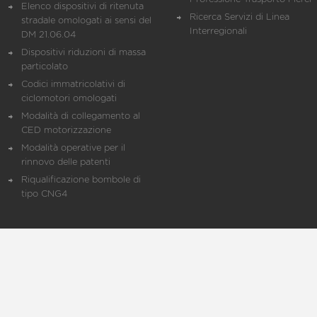
Elenco dispositivi di ritenuta
Ricerca Servizi di Linea
stradale omologati ai sensi del
Interregionali
DM 21.06.04
Dispositivi riduzioni di massa
particolato
Codici immatricolativi di
ciclomotori omologati
Modalità di collegamento al
CED motorizzazione
Modalità operative per il
rinnovo delle patenti
Riqualificazione bombole di
tipo CNG4